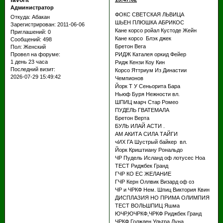
favorit
Администратор
ФОКС СВЕТСКАЯ ЛЬВИЦА
Откуда:
Абакан
ШЬЕН ПЛЮШКА АБРИКОС
Зарегистрирован
: 2011-06-06
Кане корсо ройал Кустоде Жейн
Приглашений:
0
Кане корсо Блэк джек
Сообщений:
498
Бретон Вега
Пол:
Женский
РИДЖ Каталея оркид Фейер
Провел на форуме:
1 день 23 часа
Ридж Кензи Коу Кин
Последний визит:
Корсо Яттриум Из Династии
2026-07-29 15:49:42
Чемпионов
Йорк Т У Сеньорита Бара
Ньюф Буря Нежности вл.
ШПИЦ марч Стар Ромео
ПУДЕЛЬ ГВАТЕМАЛА
Бретон Верта
БУЛЬ ИЛАЙ АСТИ .
АМ АКИТА СИЛА ТАЙГИ
чИХ ГА Шустрый байкер вл.
Йорк Криштиану Рональдо
ЧР Пудель Исланд оф лотусес Ноа
ТЕСТ Риджбек Гранд
ГЧР КО ЕС ЖЕЛАНИЕ
ГЧР Керн Оллвик Визард оф оз
ЧР и ЧРКФ Нем. Шпиц Виктория Квин
ДИСПЛАЗИЯ НО ПРИМА ОЛИМПИЯ
ТЕСТ ВОЛЬШПИЦ Яшма
ЮЧР,ЮЧРКФ,ЧРКФ Риджбек Гранд
ЧРКФ Голжден Ультра Луна