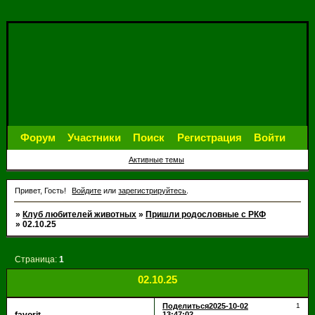
Форум
Участники
Поиск
Регистрация
Войти
Активные темы
Привет, Гость!
Войдите
или
зарегистрируйтесь
.
»
Клуб любителей животных
»
Пришли родословные с РКФ
»
02.10.25
Страница:
1
02.10.25
Поделиться
2025-10-02
1
13:47:02