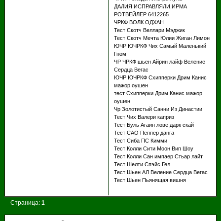
ДАЛИЯ ИСПРАВЛЯЛИ.ИРМА
РОТВЕЙЛЕР 6412265
ЧРКФ ВОЛК ОДХАН
Тест Скотч Веллари Мэджик
Тест Скотч Мечта Юлии Жиган Лимон
ЮЧР ЮЧРКФ Чих Самый Маленький
Гном
ЧР ЧРКФ шьен Айрин лайф Веление
Сердца Вегас
ЮЧР ЮЧРКФ Схипперки Дрим Канис
мажор оушен
тест Схипперки Дрим Канис мажор
оушен
Чр Золотистый Санни Из Династии
Тест Чих Валери каприз
Тест Буль Агаин лове дарк скай
Тест САО Пеппер данга
Тест Сиба ПС Кимми
Тест Колли Сити Моон Вип Шоу
Тест Колли Сан импаер Стьар лайт
Тест Шелти Спэйс Гел
Тест Шьен АЛ Веление Сердца Вегас
Тест Шьен Пьянящая вишня
Страница:
1