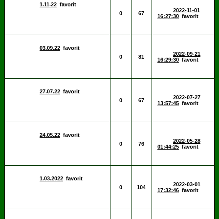
1.11.22
favorit
2022-11-01
0
67
16:27:30
favorit
03.09.22
favorit
2022-09-21
0
81
16:29:30
favorit
27.07.22
favorit
2022-07-27
0
67
13:57:45
favorit
24.05.22
favorit
2022-05-28
0
76
01:44:25
favorit
1.03.2022
favorit
2022-03-01
0
104
17:32:46
favorit