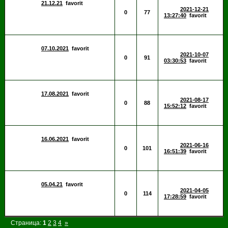
21.12.21
favorit
2021-12-21
0
77
13:27:40
favorit
07.10.2021
favorit
2021-10-07
0
91
03:30:53
favorit
17.08.2021
favorit
2021-08-17
0
88
15:52:12
favorit
16.06.2021
favorit
2021-06-16
0
101
16:51:39
favorit
05.04.21
favorit
2021-04-05
0
114
17:28:59
favorit
Страница:
1
2
3
4
»