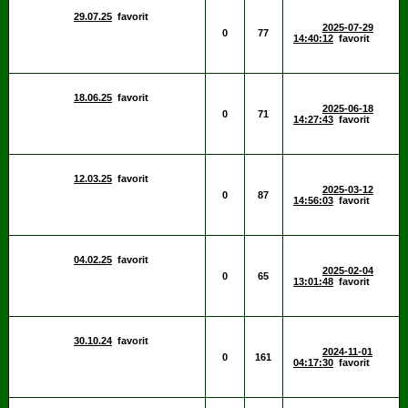
29.07.25
favorit
2025-07-29
0
77
14:40:12
favorit
18.06.25
favorit
2025-06-18
0
71
14:27:43
favorit
12.03.25
favorit
2025-03-12
0
87
14:56:03
favorit
04.02.25
favorit
2025-02-04
0
65
13:01:48
favorit
30.10.24
favorit
2024-11-01
0
161
04:17:30
favorit