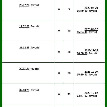
29.07.26
favorit
2026-07-29
0
3
15:49:40
favorit
17.02.26
favorit
2026-02-17
0
40
15:34:40
favorit
25.12.25
favorit
2025-12-25
0
28
16:38:39
favorit
20.11.25
favorit
2025-11-20
0
38
15:39:41
favorit
02.10.25
favorit
2025-10-02
0
71
13:47:02
favorit