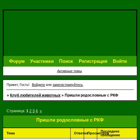
Форум
Участники
Поиск
Регистрация
Войти
Активные темы
Привет, Гость!
Войдите
или
зарегистрируйтесь
.
»
Клуб любителей животных
»
Пришли родословные с РКФ
Страница:
1
2
3
4
»
Пришли родословные с РКФ
Последнее
Тема
Ответов
Просмотров
сообщение