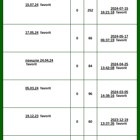
15.07.24
favorit
2024-07-15
0
252
16:21:18
favorit
17.05.24
favorit
2024-05-17
0
66
06:37:19
favorit
пришли 24.04.24
favorit
2024-04-25
0
84
13:42:08
favorit
05.03.24
favorit
2024-03-05
0
96
14:38:16
favorit
19.12.23
favorit
2023-12-19
0
60
13:37:35
favorit