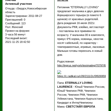
Янечка
Активный участник
Питомник "ETERNALLY LOVING"
Откуда:
г.Бердск,Новосибирская
предлагает мальчика и двух девочек
область
йоркширского терьера (в помете 6
Зарегистрирован
: 2011-08-27
щенков) от красивых родителей.
Приглашений:
0
Дата рождения 16 июля 2021г.
Сообщений:
113
Документы РКФ, клеймо, вет.паспорт
Пол:
Женский
Провел на форуме:
- поставлены все прививки по
3 часа 56 минут
возрасту. У мальчика 00 в комплекте,
Последний визит:
прикус 6*6 норма, ножницы, хвостик
2021-11-25 18:42:50
носят сабелькой, по характеру -
темпераментные, игривые, ласковые.
Малыши готовы переехать в новый
дом.
Родословная:
http://ingrus.net/york/testmating/70797/8203
Папа:
ETERNALLY LOVING
LAURENCE
- Юный Чемпион России,
Юный Чемпион РКФ, Чемпион
России, Чемпион РКФ, Чемпион
Узбекистана, Чемпион Кыргызстана,
Кандидат в ИнтерЧемпионы
Мама:
СВЕТСТАЙЛ ЕВРОПА