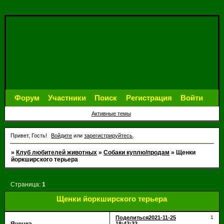
Форум
Участники
Поиск
Регистрация
Войти
Активные темы
Привет, Гость!
Войдите
или
зарегистрируйтесь
.
»
Клуб любителей животных
»
Собаки куплю/продам
»
Щенки
йоркширского терьера
Страница:
1
Щенки йоркширского терьера
Поделиться
2021-11-25
1
18:42:32