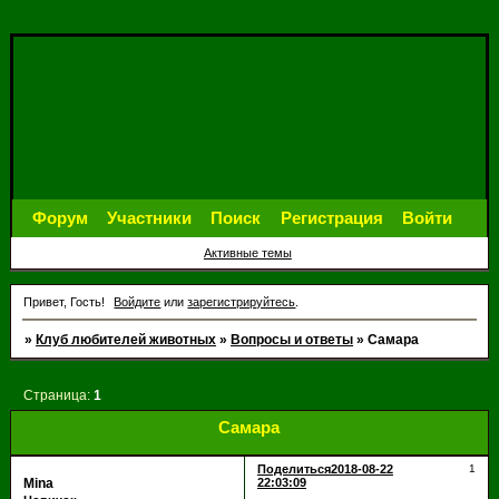
Форум
Участники
Поиск
Регистрация
Войти
Активные темы
Привет, Гость!
Войдите
или
зарегистрируйтесь
.
»
Клуб любителей животных
»
Вопросы и ответы
»
Самара
Страница:
1
Самара
Поделиться
2018-08-22
1
Mina
22:03:09