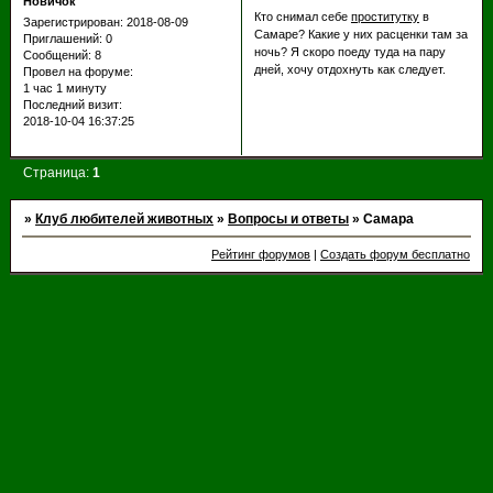
Новичок
Кто снимал себе
проститутку
в
Зарегистрирован
: 2018-08-09
Самаре? Какие у них расценки там за
Приглашений:
0
ночь? Я скоро поеду туда на пару
Сообщений:
8
дней, хочу отдохнуть как следует.
Провел на форуме:
1 час 1 минуту
Последний визит:
2018-10-04 16:37:25
Страница:
1
»
Клуб любителей животных
»
Вопросы и ответы
»
Самара
Рейтинг форумов
|
Создать форум бесплатно