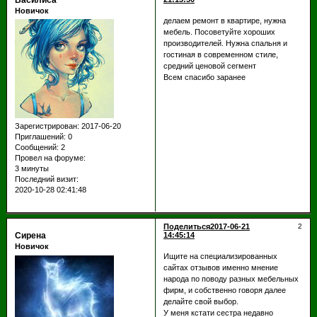
Василиса
Новичок
делаем ремонт в квартире, нужна
мебель. Посоветуйте хороших
производителей. Нужна спальня и
гостиная в современном стиле,
средний ценовой сегмент
Всем спасибо заранее
Зарегистрирован
: 2017-06-20
Приглашений:
0
Сообщений:
2
Провел на форуме:
3 минуты
Последний визит:
2020-10-28 02:41:48
Поделиться
2017-06-21
2
Сирена
14:45:14
Новичок
Ищите на специализированных
сайтах отзывов именно мнение
народа по поводу разных мебельных
фирм, и собственно говоря далее
делайте свой выбор.
У меня кстати сестра недавно