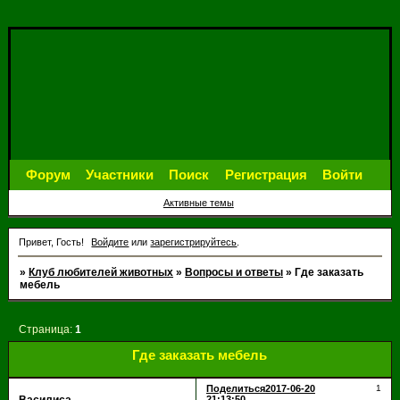
Форум
Участники
Поиск
Регистрация
Войти
Активные темы
Привет, Гость!
Войдите
или
зарегистрируйтесь
.
»
Клуб любителей животных
»
Вопросы и ответы
»
Где заказать
мебель
Страница:
1
Где заказать мебель
Поделиться
2017-06-20
1
21:13:50