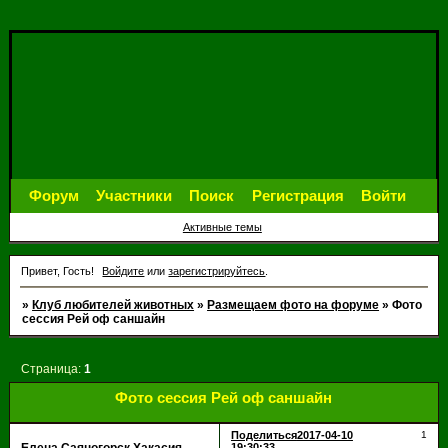
Форум
Участники
Поиск
Регистрация
Войти
Активные темы
Привет, Гость!
Войдите
или
зарегистрируйтесь
.
»
Клуб любителей животных
»
Размещаем фото на форуме
»
Фото
сессия Рей оф саншайн
Страница:
1
Фото сессия Рей оф саншайн
Поделиться
2017-04-10
1
19:30:33