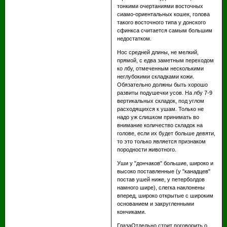
тонкими очертаниями восточных
сиамо-ориентальных кошек, голова
такого восточного типа у донского
сфинкса считается самым большим
недостатком.
Нос средней длины, не мелкий,
прямой, с едва заметным переходом
ко лбу, отмеченным несколькими
неглубокими складками кожи.
Обязательно должны быть хорошо
развиты подушечки усов. На лбу 7-9
вертикальных складок, под углом
расходящихся к ушам. Только не
надо уж слишком принимать во
внимание количество складок на
голове, если их будет больше девяти,
то это только является признаком
породности животного.
Уши у "дончаков" большие, широко и
высоко поставленные (у "канадцев"
постав ушей ниже, у петерболдов
намного шире), слегка наклонены
вперед, широко открытые с широким
основанием и закругленными
кончиками.
ГлазаОтдельно стоит поговорить о