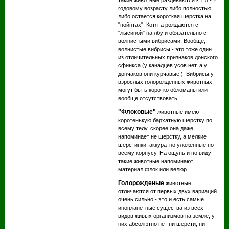
годовому возрасту либо полностью,
либо остается короткая шерстка на
"пойнтах". Котята рождаются с
"лысиной" на лбу и обязательно с
волнистыми вибрисами. Вообще,
волнистые вибрисы - это тоже один
из отличительных признаков донского
сфинкса (у канадцев усов нет, а у
дончаков они курчавые!). Вибрисы у
взрослых голорожденных животных
могут быть коротко обломаны или
вообще отсутствовать.
"Флоковые"
животные имеют
коротенькую бархатную шерстку по
всему телу, скорее она даже
напоминает не шерстку, а мелкие
шерстинки, аккуратно уложенные по
всему корпусу. На ощупь и по виду
такие животные напоминают
материал флок или велюр.
Голорожденые
животные
отличаются от первых двух вариаций
очень сильно - это и есть самые
инопланетные существа из всех
видов живых организмов на земле, у
них абсолютно нет ни шерсти, ни