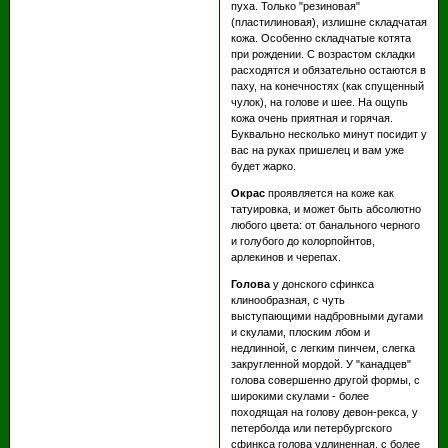
пуха. Только "резиновая"
(пластилиновая), излишне складчатая
кожа. Особенно складчатые котята
при рождении. С возрастом складки
расходятся и обязательно остаются в
паху, на конечностях (как спущенный
чулок), на голове и шее. На ощупь
кожа очень приятная и горячая.
Буквально несколько минут посидит у
вас на руках пришелец и вам уже
будет жарко.
Окрас
проявляется на коже как
татуировка, и может быть абсолютно
любого цвета: от банального черного
и голубого до колорпойнтов,
арлекинов и черепах.
Голова
у донского сфинкса
клинообразная, с чуть
выступающими надбровными дугами
и скулами, плоским лбом и
недлинной, с легким пинчем, слегка
закругленной мордой. У "канадцев"
голова совершенно другой формы, с
широкими скулами - более
походящая на голову девон-рекса, у
петерболда или петербургского
сфинкса голова удлиненная, с более