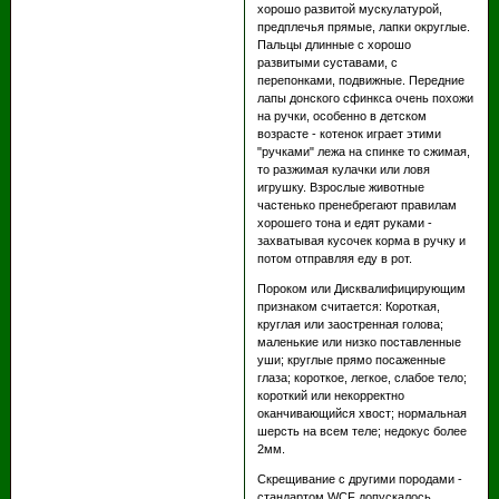
хорошо развитой мускулатурой,
предплечья прямые, лапки округлые.
Пальцы длинные с хорошо
развитыми суставами, с
перепонками, подвижные. Передние
лапы донского сфинкса очень похожи
на ручки, особенно в детском
возрасте - котенок играет этими
"ручками" лежа на спинке то сжимая,
то разжимая кулачки или ловя
игрушку. Взрослые животные
частенько пренебрегают правилам
хорошего тона и едят руками -
захватывая кусочек корма в ручку и
потом отправляя еду в рот.
Пороком или Дисквалифицирующим
признаком считается: Короткая,
круглая или заостренная голова;
маленькие или низко поставленные
уши; круглые прямо посаженные
глаза; короткое, легкое, слабое тело;
короткий или некорректно
оканчивающийся хвост; нормальная
шерсть на всем теле; недокус более
2мм.
Скрещивание с другими породами -
стандартом WCF допускалось