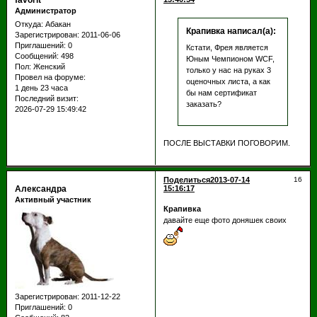
Администратор
Откуда:
Абакан
Крапивка написал(а):
Зарегистрирован
: 2011-06-06
Приглашений:
0
Кстати, Фрея является
Сообщений:
498
Юным Чемпионом WCF,
Пол:
Женский
только у нас на руках 3
Провел на форуме:
оценочных листа, а как
1 день 23 часа
бы нам сертификат
Последний визит:
заказать?
2026-07-29 15:49:42
ПОСЛЕ ВЫСТАВКИ ПОГОВОРИМ.
Поделиться
2013-07-14
16
Александра
15:16:17
Активный участник
Крапивка
давайте еще фото доняшек своих
Зарегистрирован
: 2011-12-22
Приглашений:
0