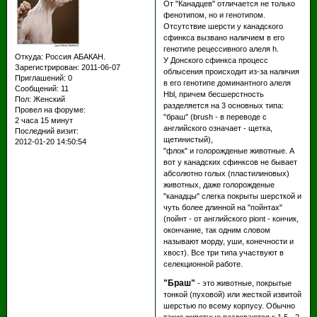
От "Канадцев" отличается не только
фенотипом, но и генотипом.
Отсутствие шерсти у канадского
сфинкса вызвано наличием в его
генотипе рецессивного алеля h.
Откуда:
Россия АБАКАН.
У Донского сфинкса процесс
Зарегистрирован
: 2011-06-07
облысения происходит из-за наличия
Приглашений:
0
в его генотипе доминантного алеля
Сообщений:
11
Hbl, причем бесшерстность
Пол:
Женский
разделяется на 3 основных типа:
Провел на форуме:
"браш" (brush - в переводе с
2 часа 15 минут
английского означает - щетка,
Последний визит:
щетинистый),
2012-01-20 14:50:54
"флок" и голорожденые животные. А
вот у канадских сфинксов не бывает
абсолютно голых (пластилиновых)
животных, даже голорожденые
"канадцы" слегка покрыты шерсткой и
чуть более длинной на "пойнтах"
(пойнт - от английского piont - кончик,
окончание, так одним словом
называют морду, уши, конечности и
хвост). Все три типа участвуют в
селекционной работе.
"Браш"
- это животные, покрытые
тонкой (пуховой) или жесткой извитой
шерстью по всему корпусу. Обычно
такие животные раздеваются к 1,5 - 2