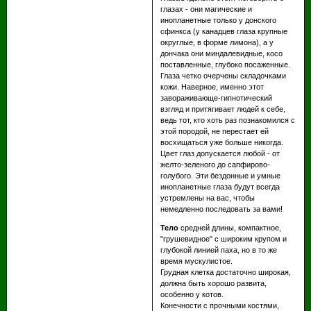
глазах - они магические и
инопланетные только у донского
сфинкса (у канадцев глаза крупные
округлые, в форме лимона), а у
дончака они миндалевидные, косо
поставленные, глубоко посаженные.
Глаза четко очерчены складочками
кожи. Наверное, именно этот
завораживающе-гипнотический
взгляд и притягивает людей к себе,
ведь тот, кто хоть раз познакомился с
этой породой, не перестает ей
восхищаться уже больше никогда.
Цвет глаз допускается любой - от
желто-зеленого до сапфирово-
голубого. Эти бездонные и умные
инопланетные глаза будут всегда
устремлены на вас, чтобы
немедленно последовать за вами!
Тело
средней длины, компактное,
"грушевидное" с широким крупом и
глубокой линией паха, но в то же
время мускулистое.
Грудная клетка достаточно широкая,
должна быть хорошо развита,
особенно у котов.
Конечности с прочными костями,