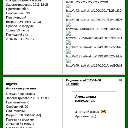
Откуда:
Абакан,Хакасия
арчи чуууууууууууууууума)
Зарегистрирован
: 2011-12-28
Приглашений:
0
Сообщений:
339
Пол:
Женский
Возраст:
34
[1991-12-24]
Провел на форуме:
1 день 13 часов
Последний визит:
2016-07-04 11:59:17
Поделиться
2012-01-06
10
tagess
15:50:09
Активный участник
Откуда:
Черногорск
Александра
Зарегистрирован
: 2011-12-09
написал(а):
Приглашений:
0
Сообщений:
90
Пол:
Женский
а вот мой лысик
Возраст:
38
[1988-01-24]
Арчи ему год )
Провел на форуме:
20 часов 51 минуту