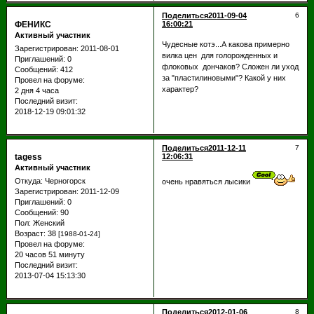
Поделиться
2011-09-04
6
ФЕНИКС
16:00:21
Активный участник
Чудесные котэ...А какова примерно
Зарегистрирован
: 2011-08-01
вилка цен для голорожденных и
Приглашений:
0
флоковых дончаков? Сложен ли уход
Сообщений:
412
за "пластилиновыми"? Какой у них
Провел на форуме:
характер?
2 дня 4 часа
Последний визит:
2018-12-19 09:01:32
Поделиться
2011-12-11
7
tagess
12:06:31
Активный участник
Откуда:
Черногорск
очень нравяться лысики
Зарегистрирован
: 2011-12-09
Приглашений:
0
Сообщений:
90
Пол:
Женский
Возраст:
38
[1988-01-24]
Провел на форуме:
20 часов 51 минуту
Последний визит:
2013-07-04 15:13:30
Поделиться
2012-01-06
8