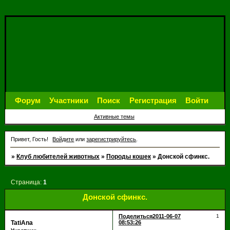
Форум
Участники
Поиск
Регистрация
Войти
Активные темы
Привет, Гость!
Войдите
или
зарегистрируйтесь
.
»
Клуб любителей животных
»
Породы кошек
»
Донской сфинкс.
Страница:
1
Донской сфинкс.
Поделиться
2011-06-07
1
TatiAna
08:53:26