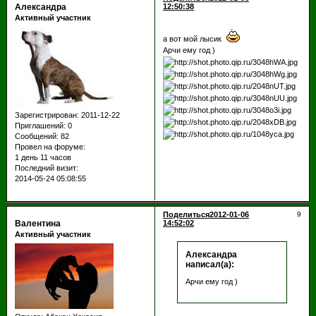
Александра
12:50:38
Активный участник
а вот мой лысик
Арчи ему год )
Зарегистрирован
: 2011-12-22
Приглашений:
0
Сообщений:
82
Провел на форуме:
1 день 11 часов
Последний визит:
2014-05-24 05:08:55
Поделиться
2012-01-06
9
Валентина
14:52:02
Активный участник
Александра
написал(а):
Арчи ему год )