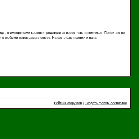
ицы, с импортными кровями, родители из известных питомников. Привитые по
ся с любыми питомцами в семье. На фото сами щенки и папа.
Рейтинг форумов
|
Создать форум бесплатно