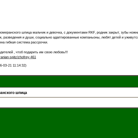
меранского шпица мальчик и девочка, с документами RKF, родник закрыт, зубы ножн
ок, разведения и души, социально адаптированные компаньоны, любят детей и уживут
на гибкая система рассрочки.
ителей , чтоб подарить им свою любовь!!!
eranian-spitz/zhofrey-461
-03-21 11:14:32)
анского шпица