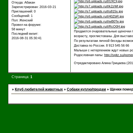
Откуда:
Абакан
Зарегистрирован
: 2016-03-21
Приглашений:
0
Сообщений:
1
Пол:
Женский
Провел на форуме:
58 минут
Продаются очаровательные щеночки по
Последний визит:
возрасту, проглистованы. Для выстав
2016-08-31 05:30:41
По результатам личной беседы возмож
Доставка по России. 8 913 545 56 66
Малыши с нетерпением ждут новых род
Родословная папы:
http://spitz.su/pom
Отредактировано Алина Грицаева (2016
Страница:
1
»
Клуб любителей животных
»
Собаки куплю/продам
»
Щенки помер