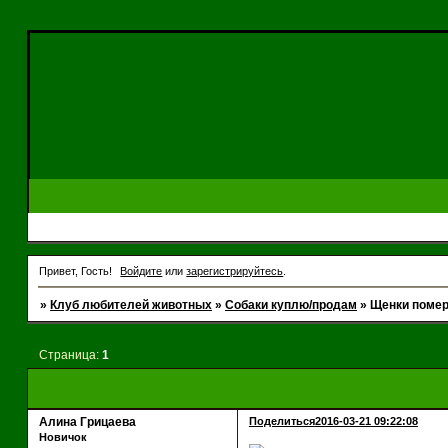
Привет, Гость!
Войдите
или
зарегистрируйтесь
.
»
Клуб любителей животных
»
Собаки куплю/продам
»
Щенки помер
Страница:
1
Алина Грицаева
Поделиться
2016-03-21 09:22:08
Новичок