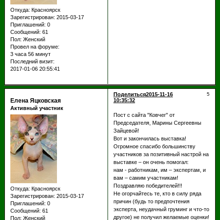
Откуда:
Красноярск
Зарегистрирован
: 2015-03-17
Приглашений:
0
Сообщений:
61
Пол:
Женский
Провел на форуме:
3 часа 56 минут
Последний визит:
2017-01-06 20:55:41
Поделиться
2015-11-16
5
Елена Яцковская
10:35:32
Активный участник
Пост с сайта "Ковчег" от
Председателя, Марины Сергеевны
Зайцевой!
Вот и закончилась выставка!
Огромное спасибо большинству
участников за позитивный настрой на
выставке – он очень помогал:
нам - работникам, им – экспертам, и
вам – самим участникам!
Поздравляю победителей!!!
Откуда:
Красноярск
Не огорчайтесь те, кто в силу ряда
Зарегистрирован
: 2015-03-17
причин (будь то предпочтения
Приглашений:
0
эксперта, неудачный груминг и что-то
Сообщений:
61
другое) не получил желаемые оценки!
Пол:
Женский