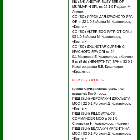
КШ (SH) ANIXTAR BUSY BEE OF
MURMARIN SFL ns 22 1.0 Гладких М.
Ачинск
СО (SO) ИГРОК ДЛЯ КРАСНОГО ЯРА
ORI n 22 1.0 Зайцева М. Красноярск,
«Ковчег»
СО (SO) ALTER EGO PATRIOT ORI b
03 1.0 Зайцева М. Красноярск,
«Ковчег»
СО (SO) ДУШИСТАЯ СИРЕНЬ С
КРАСНОГО ЯРА ORI ns 24
0.1 Матвеева Е. Красноярск, «Ковчег»
5 гр (5 th) (НЕФЕРТИТИ) SPH n 33 0.1
Нижегородцева В.В. Красноярск,
«Краскетс»
NOM BIS ВЗРОСЛЫЕ
группа кличка порода, окрас пол
владелец Клуб, город
ПДШ (SLH) АВРОРАКУН ДЖУЛЬЕТА
МСО f 22 0.1 Рогожин Д. Красноярск,
«Ковчег»
ПДШ (SLH) PILLOWTALK’S
COMMANDER МСО n 03 1.0
Cикорская Н. Красноярск, «Ковчег»
ПДШ (SLH) БЕАТАКУН АРГЕНТИНА
МСО f 03 0.1 Рогожин Д. Красноярск,
«Ковчег»