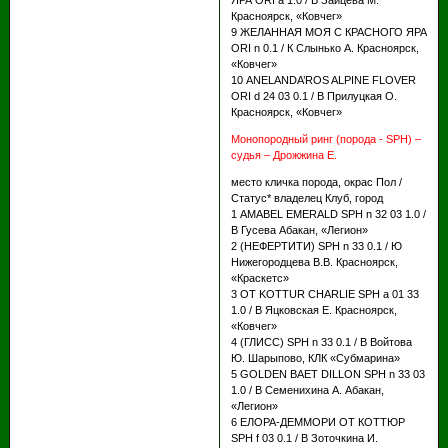
ЯРА ORI а 1.0 / В Зайцева М.
Красноярск, «Ковчег»
9 ЖЕЛАННАЯ МОЯ С КРАСНОГО ЯРА
ORI n 0.1 / К Слынько А. Красноярск,
«Ковчег»
10 ANELANDA’ROS ALPINE FLOVER
ОRI d 24 03 0.1 / В Прилуцкая О.
Красноярск, «Ковчег»
Монопородный ринг (порода - SPH) –
судья – Дрожжина Е.
место кличка порода, окрас Пол /
Статус* владелец Клуб, город
1 AMABEL EMERALD SPH n 32 03 1.0 /
В Гусева Абакан, «Легион»
2 (НЕФЕРТИТИ) SPH n 33 0.1 / Ю
Нижегородцева В.В. Красноярск,
«Краскетс»
3 OT KOTTUR CHARLIE SPH a 01 33
1.0 / В Яцковская Е. Красноярск,
«Ковчег»
4 (ГЛИСС) SPH n 33 0.1 / В Войтова
Ю. Шарыпово, КЛК «Субмарина»
5 GOLDEN BAET DILLON SPH n 33 03
1.0 / В Семенихина А. Абакан,
«Легион»
6 ЕЛОРА-ДЕММОРИ ОТ КОТТЮР
SPH f 03 0.1 / В Зоточкина И.