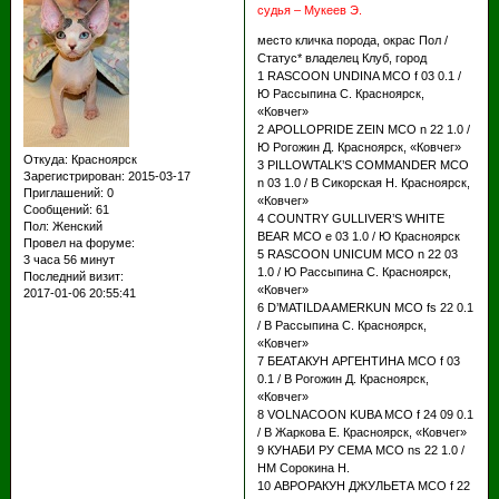
судья – Мукеев Э.
место кличка порода, окрас Пол /
Статус* владелец Клуб, город
1 RASCOON UNDINA МСО f 03 0.1 /
Ю Рассыпина С. Красноярск,
«Ковчег»
2 APOLLOPRIDE ZEIN МСО n 22 1.0 /
Ю Рогожин Д. Красноярск, «Ковчег»
Откуда:
Красноярск
3 PILLOWTALK’S COMMANDER МСО
Зарегистрирован
: 2015-03-17
n 03 1.0 / В Cикорская Н. Красноярск,
Приглашений:
0
«Ковчег»
Сообщений:
61
4 COUNTRY GULLIVER’S WHITE
Пол:
Женский
BEAR МСО e 03 1.0 / Ю Красноярск
Провел на форуме:
5 RASCOON UNICUM МСО n 22 03
3 часа 56 минут
1.0 / Ю Рассыпина С. Красноярск,
Последний визит:
«Ковчег»
2017-01-06 20:55:41
6 D’MATILDA AMERKUN МСО fs 22 0.1
/ В Рассыпина С. Красноярск,
«Ковчег»
7 БЕАТАКУН АРГЕНТИНА МСО f 03
0.1 / В Рогожин Д. Красноярск,
«Ковчег»
8 VOLNACOON KUBA МСО f 24 09 0.1
/ В Жаркова Е. Красноярск, «Ковчег»
9 КУНАБИ РУ СЕМА МСО ns 22 1.0 /
НМ Сорокина Н.
10 АВРОРАКУН ДЖУЛЬЕТА МСО f 22