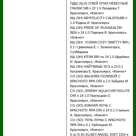
ПДШ (SLH) О’КЕЙ ОПАЛ НЕБЕСНЫЕ
ГЛАЗКИ SIB n 22 1.0 Лазарева Т.
Красноярск, «Ковчег»
КШ (SH) ABYFELICITY CALISTA ABI n
1.0 Юдина И. Красноярск
КШ (SH) PRIDE OF RUSSIA ALTAY
BEN n 24 1.0 Паркаев В. Красноярск,
«Ковчег»
КШ (SH) YUSINA COZY SWETTY BRI j
0.1 / Цивилева Е. г. Зеленогорск,
СубМарина
КШ (SH) ЮТИК BRI ns 24 1.0 Щербина
И. Красноярск, «Ковчег»
КШ (SH) НАЙТВИШЬ SCS a 23 0.1
Каталикова Е. Красноярск, «Ковчег»
СО (SO) ВАСИЛЕК ПОЛЕВОЙ С
КРАСНОГО ЯРА ORI а 1.0 Зайцева М.
Красноярск, «Ковчег»
СО (SO) JEREMY AQUA CHRYSOLITE
ORI n 24 1.0 Прилуцкая О.
Красноярск, «Ковчег»
СО (SO) ЮЖНАЯ НОЧЬ С
КРАСНОГО ЯРА ORI n 24 0.1 Слынько
А. Красноярск, «Ковчег»
СО (SO) ТЕНЬ ЛУНЫ С КРАСНОГО
ЯРА SIA n 0.1 Заблоцкая Ю.
Красноярск, «Ковчег»
5 гр (5 th) ELISEY ANGEL SVET DSX e