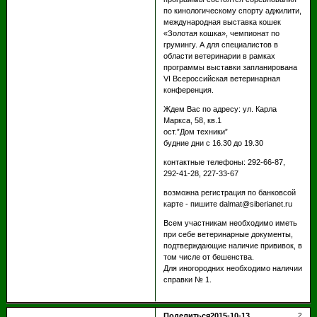
по кинологическому спорту аджилити,
международная выставка кошек
«Золотая кошка», чемпионат по
грумингу. А для специалистов в
области ветеринарии в рамках
программы выставки запланирована
VI Всероссийская ветеринарная
конференция.
Ждем Вас по адресу: ул. Карла
Маркса, 58, кв.1
ост.”Дом техники”
будние дни с 16.30 до 19.30
контактные телефоны: 292-66-87,
292-41-28, 227-33-67
возможна регистрация по банковсой
карте - пишите dalmat@siberianet.ru
Всем участникам необходимо иметь
при себе ветеринарные документы,
подтверждающие наличие прививок, в
том числе от бешенства.
Для иногородних необходимо наличии
справки № 1.
Поделиться
2015-10-13
2