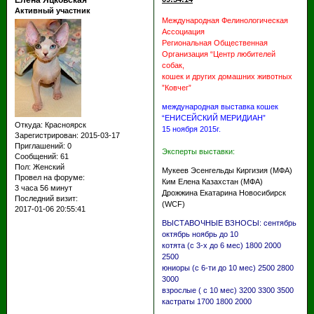
Елена Яцковская
Активный участник
Международная Фелинологическая
Ассоциация
Региональная Общественная
Организация “Центр любителей
собак,
кошек и других домашних животных
”Ковчег”
международная выставка кошек
“ЕНИСЕЙСКИЙ МЕРИДИАН”
Откуда:
Красноярск
15 ноября 2015г.
Зарегистрирован
: 2015-03-17
Приглашений:
0
Эксперты выставки:
Сообщений:
61
Пол:
Женский
Мукеев Эсенгельды Киргизия (МФА)
Провел на форуме:
Ким Елена Казахстан (МФА)
3 часа 56 минут
Дрожжина Екатарина Новосибирск
Последний визит:
(WCF)
2017-01-06 20:55:41
ВЫСТАВОЧНЫЕ ВЗНОСЫ: сентябрь
октябрь ноябрь до 10
котята (с 3-х до 6 мес) 1800 2000
2500
юниоры (с 6-ти до 10 мес) 2500 2800
3000
взрослые ( с 10 мес) 3200 3300 3500
кастраты 1700 1800 2000