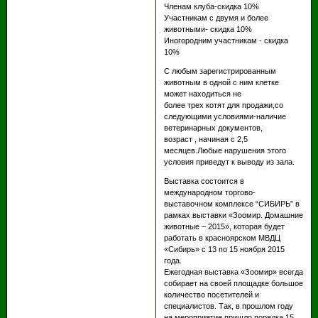
Членам клуба-скидка 10%
Участникам с двумя и более
животными- скидка 10%
Иногородним участникам - скидка
10%
С любым зарегистрированным
животным в одной с ним клетке
может находиться не
более трех котят для продажи,со
следующими условиями-наличие
ветеринарных документов,
возраст , начиная с 2,5
месяцев.Любые нарушения этого
условия приведут к выводу из зала.
Выставка состоится в
международном торгово-
выставочном комплексе “СИБИРЬ” в
рамках выставки «Зоомир. Домашние
животные – 2015», которая будет
работать в красноярском МВДЦ
«Сибирь» с 13 по 15 ноября 2015
года.
Ежегодная выставка «Зоомир» всегда
собирает на своей площадке большое
количество посетителей и
специалистов. Так, в прошлом году
на мероприятие пришло порядка 15