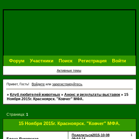
Форум
Участники
Поиск
Регистрация
Войти
Активные темы
Привет, Гость!
Войдите
или
зарегистрируйтесь
.
»
Клуб любителей животных
»
Анонс и результаты выставок
»
15
Ноября 2015г. Красноярск. "Ковчег" МФА.
Страница:
1
15 Ноября 2015г. Красноярск. "Ковчег" МФА.
Поделиться
2015-10-08
1
09:54:14