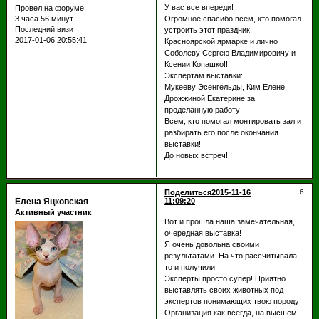
У вас все впереди!
Провел на форуме:
3 часа 56 минут
Огромное спасибо всем, кто помогал
Последний визит:
устроить этот праздник:
2017-01-06 20:55:41
Красноярской ярмарке и лично
Соболеву Сергею Владимировичу и
Ксении Копашко!!!
Экспертам выставки:
Мукееву Эсенгельды, Ким Елене,
Дрожжиной Екатерине за
проделанную работу!
Всем, кто помогал монтировать зал и
разбирать его после окончания
выставки!
До новых встреч!!!
Поделиться
2015-11-16
6
Елена Яцковская
11:09:20
Активный участник
Вот и прошла наша замечательная,
очередная выставка!
Я очень довольна своими
результатами. На что рассчитывала,
то и получили
Эксперты просто супер! Приятно
выставлять своих животных под
экспертов понимающих твою породу!
Организация как всегда, на высшем