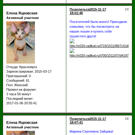
Поделиться
2015-11-17
13
Елена Яцковская
18:01:46
Активный участник
Посетителей было много! Приходили
семьями, что бы посмотреть на
наших кошек и купить себе
пушистого друга!
Откуда:
Красноярск
Зарегистрирован
: 2015-03-17
Приглашений:
0
Сообщений:
61
Пол:
Женский
Провел на форуме:
3 часа 56 минут
Последний визит:
2017-01-06 20:55:41
Поделиться
2015-11-17
14
Елена Яцковская
18:07:41
Активный участник
Марина Сергеевна Зайцева!