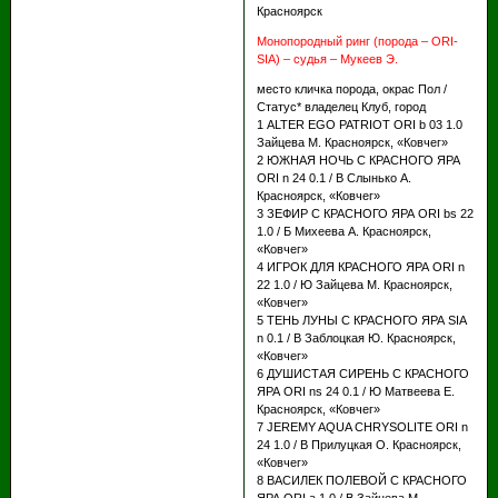
Красноярск
Монопородный ринг (порода – ORI-
SIA) – судья – Мукеев Э.
место кличка порода, окрас Пол /
Статус* владелец Клуб, город
1 ALTER EGO PATRIOT ORI b 03 1.0
Зайцева М. Красноярск, «Ковчег»
2 ЮЖНАЯ НОЧЬ С КРАСНОГО ЯРА
ORI n 24 0.1 / В Слынько А.
Красноярск, «Ковчег»
3 ЗЕФИР С КРАСНОГО ЯРА ORI bs 22
1.0 / Б Михеева А. Красноярск,
«Ковчег»
4 ИГРОК ДЛЯ КРАСНОГО ЯРА ORI n
22 1.0 / Ю Зайцева М. Красноярск,
«Ковчег»
5 ТЕНЬ ЛУНЫ С КРАСНОГО ЯРА SIA
n 0.1 / В Заблоцкая Ю. Красноярск,
«Ковчег»
6 ДУШИСТАЯ СИРЕНЬ С КРАСНОГО
ЯРА ORI ns 24 0.1 / Ю Матвеева Е.
Красноярск, «Ковчег»
7 JEREMY AQUA CHRYSOLITE ORI n
24 1.0 / В Прилуцкая О. Красноярск,
«Ковчег»
8 ВАСИЛЕК ПОЛЕВОЙ С КРАСНОГО