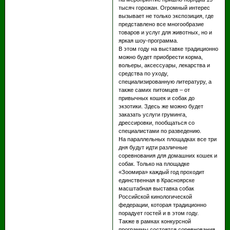
тысяч горожан. Огромный интерес
вызывает не только экспозиция, где
представлено все многообразие
товаров и услуг для животных, но и
яркая шоу-программа.
В этом году на выставке традиционно
можно будет приобрести корма,
вольеры, аксессуары, лекарства и
средства по уходу,
специализированную литературу, а
также самих питомцев – от
привычных кошек и собак до
экзотики. Здесь же можно будет
заказать услуги груминга,
дрессировки, пообщаться со
специалистами по разведению.
На параллельных площадках все три
дня будут идти различные
соревнования для домашних кошек и
собак. Только на площадке
«Зоомира» каждый год проходит
единственная в Красноярске
масштабная выставка собак
Российской кинологической
федерации, которая традиционно
порадует гостей и в этом году.
Также в рамках конкурсной
программы состоятся соревнования