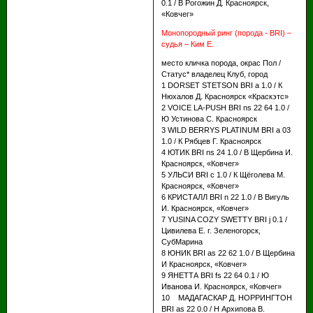
0.1 / В Рогожин Д. Красноярск,
«Ковчег»
Монопородный ринг (порода - BRI) –
судья – Ким Е.
место кличка порода, окрас Пол /
Статус* владелец Клуб, город
1 DORSET STETSON BRI a 1.0 / К
Нюхалов Д. Красноярск «Краскэтс»
2 VOICE LA-PUSH BRI ns 22 64 1.0 /
Ю Устинова С. Красноярск
3 WILD BERRYS PLATINUM BRI a 03
1.0 / К Рябцев Г. Красноярск
4 ЮТИК BRI ns 24 1.0 / В Щербина И.
Красноярск, «Ковчег»
5 УЛЬСИ BRI c 1.0 / К Щёголева М.
Красноярск, «Ковчег»
6 КРИСТАЛЛ BRI n 22 1.0 / В Вигуль
И. Красноярск, «Ковчег»
7 YUSINA COZY SWETTY BRI j 0.1 /
Цивилева Е. г. Зеленогорск,
СубМарина
8 ЮНИК BRI as 22 62 1.0 / В Щербина
И Красноярск, «Ковчег»
9 ЯНЕТТА BRI fs 22 64 0.1 / Ю
Иванова И. Красноярск, «Ковчег»
10 МАДАГАСКАР Д. НОРРИНГТОН
BRI аs 22 0.0 / Н Архипова В.