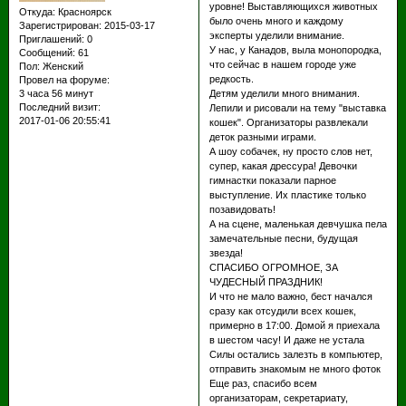
уровне! Выставляющихся животных
Откуда:
Красноярск
было очень много и каждому
Зарегистрирован
: 2015-03-17
эксперты уделили внимание.
Приглашений:
0
У нас, у Канадов, выла монопородка,
Сообщений:
61
что сейчас в нашем городе уже
Пол:
Женский
редкость.
Провел на форуме:
3 часа 56 минут
Детям уделили много внимания.
Последний визит:
Лепили и рисовали на тему "выставка
2017-01-06 20:55:41
кошек". Организаторы развлекали
деток разными играми.
А шоу собачек, ну просто слов нет,
супер, какая дрессура! Девочки
гимнастки показали парное
выступление. Их пластике только
позавидовать!
А на сцене, маленькая девчушка пела
замечательные песни, будущая
звезда!
СПАСИБО ОГРОМНОЕ, ЗА
ЧУДЕСНЫЙ ПРАЗДНИК!
И что не мало важно, бест начался
сразу как отсудили всех кошек,
примерно в 17:00. Домой я приехала
в шестом часу! И даже не устала
Силы остались залезть в компьютер,
отправить знакомым не много фоток
Еще раз, спасибо всем
организаторам, секретариату,