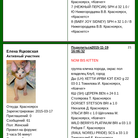
Красноярск, «Ковчег»
7 (НЕЖНЫЙ ПЕРСИК) SPH d 32 1.0 /
Ю Нижегородцева В.В. Красноярск,
«Краскетс»
8 (BABY JOY SIDNEY) SPH n 32 1.0 / В
Нижегородцева В.В. Красноярск,
«Краскетс»
Поделиться
2015-11-19
21
Елена Яцковская
16:06:32
Активный участник
NOM BIS KITTEN
группа кличка порода, окрас пол
владелец Клуб, город
Дш (LH) ХЕТТИ ИРВИ КЭТ EXO g 22
03 0.1 Томилова И. Красноярск,
«Ковчег»
КШ (SH) ЦЕРЕРА BEN n 24 0.1
Столярова Т. Красноярск
DORSET STETSON BRI a 1.0
Откуда:
Красноярск
Нюхалов Д. Красноярск
Зарегистрирован
: 2015-03-17
УЛЬСИ BRI c 1.0 Щёголева М.
Приглашений:
0
Красноярск, «Ковчег»
Сообщений:
61
WILD BERRYS PLATINUM BRI a 03 1.0
Пол:
Женский
Рябцев Г. Красноярск
Провел на форуме:
(RAUL NORELI PRIDE) SCS a 33 1.0
3 часа 56 минут
Твердохлеб Е. Красноярск,