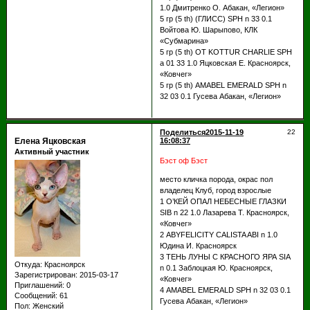
1.0 Дмитренко О. Абакан, «Легион»
5 гр (5 th) (ГЛИСС) SPH n 33 0.1
Войтова Ю. Шарыпово, КЛК
«Субмарина»
5 гр (5 th) OT KOTTUR CHARLIE SPH
a 01 33 1.0 Яцковская Е. Красноярск,
«Ковчег»
5 гр (5 th) AMABEL EMERALD SPH n
32 03 0.1 Гусева Абакан, «Легион»
Поделиться
2015-11-19
22
Елена Яцковская
16:08:37
Активный участник
Бэст оф Бэст
место кличка порода, окрас пол
владелец Клуб, город взрослые
1 О’КЕЙ ОПАЛ НЕБЕСНЫЕ ГЛАЗКИ
SIB n 22 1.0 Лазарева Т. Красноярск,
«Ковчег»
2 ABYFELICITY CALISTA ABI n 1.0
Юдина И. Красноярск
3 ТЕНЬ ЛУНЫ С КРАСНОГО ЯРА SIA
Откуда:
Красноярск
n 0.1 Заблоцкая Ю. Красноярск,
Зарегистрирован
: 2015-03-17
«Ковчег»
Приглашений:
0
4 AMABEL EMERALD SPH n 32 03 0.1
Сообщений:
61
Гусева Абакан, «Легион»
Пол:
Женский