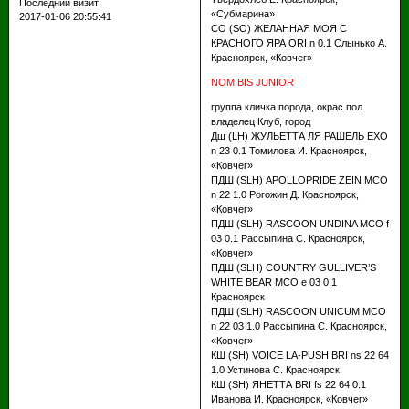
Последний визит:
«Субмарина»
2017-01-06 20:55:41
СО (SO) ЖЕЛАННАЯ МОЯ С
КРАСНОГО ЯРА ORI n 0.1 Слынько А.
Красноярск, «Ковчег»
NOM BIS JUNIOR
группа кличка порода, окрас пол
владелец Клуб, город
Дш (LH) ЖУЛЬЕТТА ЛЯ РАШЕЛЬ EXO
n 23 0.1 Томилова И. Красноярск,
«Ковчег»
ПДШ (SLH) APOLLOPRIDE ZEIN МСО
n 22 1.0 Рогожин Д. Красноярск,
«Ковчег»
ПДШ (SLH) RASCOON UNDINA МСО f
03 0.1 Рассыпина С. Красноярск,
«Ковчег»
ПДШ (SLH) COUNTRY GULLIVER’S
WHITE BEAR МСО e 03 0.1
Красноярск
ПДШ (SLH) RASCOON UNICUM МСО
n 22 03 1.0 Рассыпина С. Красноярск,
«Ковчег»
КШ (SH) VOICE LA-PUSH BRI ns 22 64
1.0 Устинова С. Красноярск
КШ (SH) ЯНЕТТА BRI fs 22 64 0.1
Иванова И. Красноярск, «Ковчег»