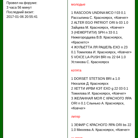
Провел на форуме:
молодые
3 часа 56 минут
Последний визит:
1 RASCOON UNDINA МСО f 03 0.1
2017-01-06 20:55:41
Рассыпина С. Красноярск, «Ковчег»
2 ALTER EGO PATRIOT ORI b 03 1.0
Зайцева М. Красноярск, «Ковчег»
3 (НЕФЕРТИТИ) SPH n 33 0.1
Нижегородцева В.В. Красноярск,
«Краскетс»
4 ЖУЛЬЕТТА ЛЯ РАШЕЛЬ EXO n 23
0.1 Томилова И. Красноярск, «Ковчег»
5 VOICE LA-PUSH BRI ns 22 64 1.0
Устинова С. Красноярск
котята
1 DORSET STETSON BRI a 1.0
Нюхалов Д. Красноярск
2 ХЕТТИ ИРВИ КЭТ EXO g 22 03 0.1
Томилова И. Красноярск, «Ковчег»
3 ЖЕЛАННАЯ МОЯ С КРАСНОГО ЯРА
ORI n 0.1 Слынько А. Красноярск,
«Ковчег»
литер
1 ЗЕФИР С КРАСНОГО ЯРА ORI bs 22
1.0 Михеева А. Красноярск, «Ковчег»