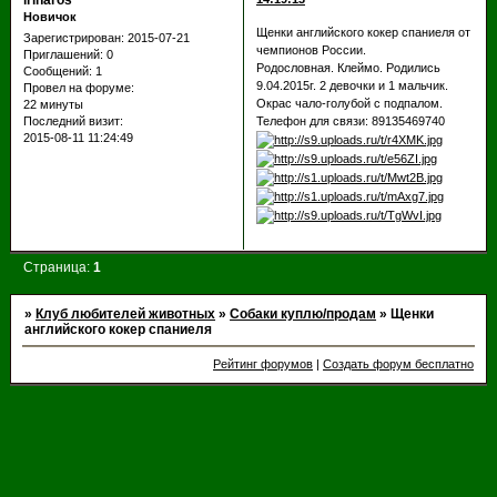
irinaros
Новичок
Щенки английского кокер спаниеля от
Зарегистрирован
: 2015-07-21
чемпионов России.
Приглашений:
0
Родословная. Клеймо. Родились
Сообщений:
1
9.04.2015г. 2 девочки и 1 мальчик.
Провел на форуме:
Окрас чало-голубой с подпалом.
22 минуты
Телефон для связи: 89135469740
Последний визит:
2015-08-11 11:24:49
Страница:
1
»
Клуб любителей животных
»
Собаки куплю/продам
»
Щенки
английского кокер спаниеля
Рейтинг форумов
|
Создать форум бесплатно