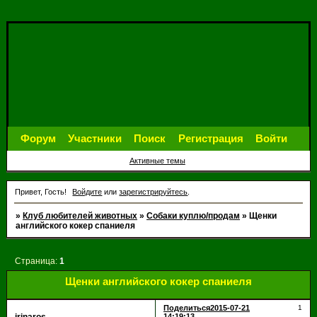
Форум
Участники
Поиск
Регистрация
Войти
Активные темы
Привет, Гость!
Войдите
или
зарегистрируйтесь
.
»
Клуб любителей животных
»
Собаки куплю/продам
»
Щенки
английского кокер спаниеля
Страница:
1
Щенки английского кокер спаниеля
Поделиться
2015-07-21
1
14:19:13