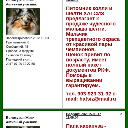
Белокурая Жози
Активный участник
Питомник колли и
шелти ХАТСИЗ
предлагает к
продаже чудесного
малыша шелти.
Мальчик
трехцветного окраса
Зарегистрирован
: 2012-10-03
Приглашений:
0
от красивой пары
Сообщений:
48
чемпионов.
Провел на форуме:
Щенок привит по
12 часов 19 минут
возрасту, имеет
Последний визит:
полный пакет
2017-07-20 12:27:50
документов РКФ.
Помощь в
выращивании
гарантируем.
тел. 903-923-31-92 e-
mail: hatsiz@mail.ru
Поделиться
2015-06-17
2
Белокурая Жози
11:09:04
Активный участник
Папа карапуза -