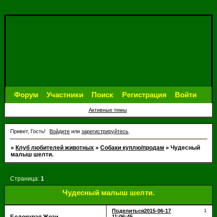
Форум
Участники
Поиск
Регистрация
Войти
Активные темы
Привет, Гость!
Войдите
или
зарегистрируйтесь
.
»
Клуб любителей животных
»
Собаки куплю/продам
»
Чудесный
малыш шелти.
Страница:
1
Чудесный малыш шелти.
Поделиться
2015-06-17
1
11:06:45