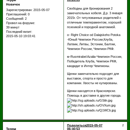
Терри
Новичок
Свободны для бронирования 2
Зарегистрирован
: 2015-05-07
замечательных кобеля. Д.р. 3 января
Приглашений:
0
2015г. От титулованных родителей с
Сообщений:
2
отличным темпераментом, хорошей
Провел на форуме:
психикой и породной анатомией.
39 минут
Последний визит:
о- Right Choice od Dalajskeho Potoka
2015-05-10 19:03:41
-Юный Чемпион России,Клуба,
Латвии, Литвы, Эстонии, Балтии,
Чемпион России, Чемпион РКФ.
м-Rusmirabel Azalia-Чемпион России,
Победитель Клуба, Чемпион РКФ,
кандидат в Интер Чемпионы.
Щенки замечательно подходят для
выставок, спорта и просто для
компании. Хвосты не купированы.
Щенки находятся в Красноярске.
Помощь в доставке в другие города.
Поделиться
2015-05-07
2
Терри
06:30:53