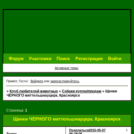
Форум
Участники
Поиск
Регистрация
Войти
Активные темы
Привет, Гость!
Войдите
или
зарегистрируйтесь
.
»
Клуб любителей животных
»
Собаки куплю/продам
»
Щенки
ЧЕРНОГО миттельшнауцера. Красноярск
Страница:
1
Щенки ЧЕРНОГО миттельшнауцера. Красноярск
Поделиться
2015-05-07
1
06:28:05