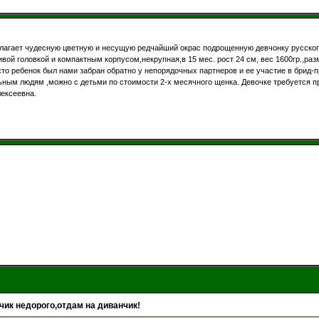
лагает чудесную цветную и несущую редчайший окрас подрощенную девчонку русско
ивой головкой и компактным корпусом,некрупная,в 15 мес. рост 24 см, вес 1600гр.,р
сто ребенок был нами забран обратно у непорядочных партнеров и ее участие в брид-
ым людям ,можно с детьми по стоимости 2-х месячного щенка. Девочке требуется пр
лексеевна.
чик недорого,отдам на диванчик!