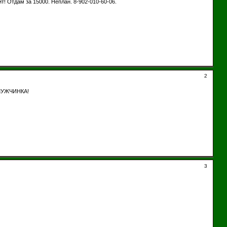
! Отдам за 15000. Неплан. 8-902-010-60-06.
2
 МУЖЧИНКА!
3