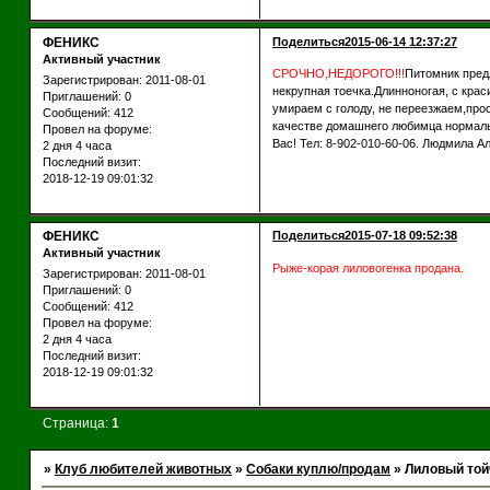
ФЕНИКС
Поделиться
2015-06-14 12:37:27
Активный участник
СРОЧНО,НЕДОРОГО!!!
Питомник пред
Зарегистрирован
: 2011-08-01
некрупная тоечка.Длинноногая, с крас
Приглашений:
0
умираем с голоду, не переезжаем,про
Сообщений:
412
качестве домашнего любимца нормальн
Провел на форуме:
Вас! Тел: 8-902-010-60-06. Людмила А
2 дня 4 часа
Последний визит:
2018-12-19 09:01:32
ФЕНИКС
Поделиться
2015-07-18 09:52:38
Активный участник
Рыже-корая лиловогенка продана.
Зарегистрирован
: 2011-08-01
Приглашений:
0
Сообщений:
412
Провел на форуме:
2 дня 4 часа
Последний визит:
2018-12-19 09:01:32
Страница:
1
»
Клуб любителей животных
»
Собаки куплю/продам
»
Лиловый той