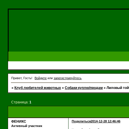
Привет, Гость!
Войдите
или
зарегистрируйтесь
.
»
Клуб любителей животных
»
Собаки куплю/продам
»
Лиловый той
Страница:
1
ФЕНИКС
Поделиться
2014-12-28 12:46:46
Активный участник