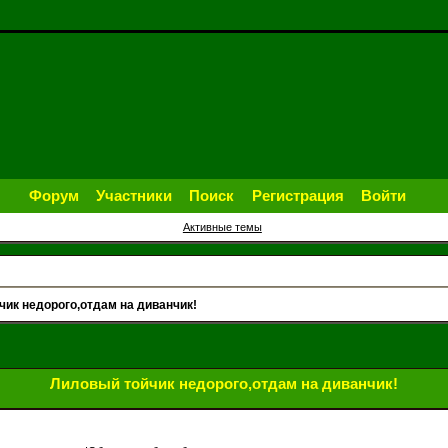
Форум
Участники
Поиск
Регистрация
Войти
Активные темы
чик недорого,отдам на диванчик!
Лиловый тойчик недорого,отдам на диванчик!