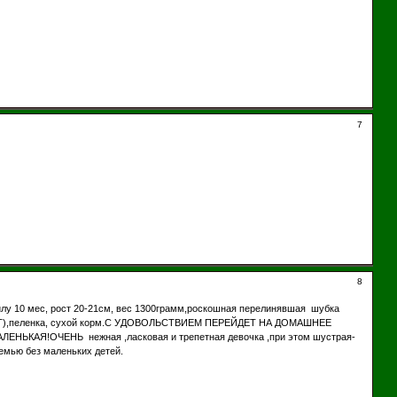
7
8
лу 10 мес, рост 20-21см, вес 1300грамм,роскошная перелинявшая шубка
СПОРТ),пеленка, сухой корм.С УДОВОЛЬСТВИЕМ ПЕРЕЙДЕТ НА ДОМАШНЕЕ
ЛЕНЬКАЯ!ОЧЕНЬ нежная ,ласковая и трепетная девочка ,при этом шустрая-
мью без маленьких детей.