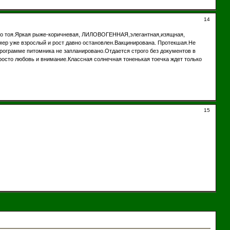
14
го тоя.Яркая рыже-коричневая, ЛИЛОВОГЕННАЯ,элегантная,изящная,
азмер уже взрослый и рост давно остановлен.Вакцинирована. Протекшая.Не
программе питомника не запланировано.Отдается строго без документов в
осто любовь и внимание.Классная солнечная тоненькая тоечка ждет только
15