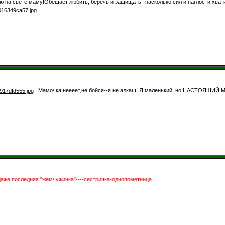
на свете маму!Обещает любить, беречь и защищать--насколько сил и наглости хватит
Мамочка,неееет,не бойся--я не алкаш! Я маленький, но НАСТОЯЩИЙ
даже последняя "жемчужинка"----сестричка-однопометница
.