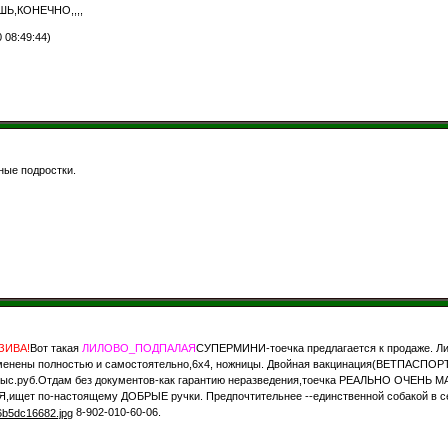
Ь,КОНЕЧНО,,,,
08:49:44)
ые подростки.
ЗИВА!
Вот такая
ЛИЛОВО_ПОДПАЛАЯ
СУПЕРМИНИ-тоечка предлагается к продаже. Ли
е сменены полностью и самостоятельно,6х4, ножницы. Двойная вакцинация(ВЕТПА
ыс.руб.Отдам без документов-как гарантию неразведения,тоечка РЕАЛЬНО ОЧЕНЬ МА
ет по-настоящему ДОБРЫЕ ручки. Предпочтительнее --единственной собакой в се
8-902-010-60-06.