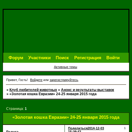
Форум
Участники
Поиск
Регистрация
Войти
Активные темы
Привет, Гость!
Войдите
или
зарегистрируйтесь
.
»
Клуб любителей животных
»
Анонс и результаты выставок
»
«Золотая кошка Евразии» 24-25 января 2015 года
Страница:
1
«Золотая кошка Евразии» 24-25 января 2015 года
Поделиться
2014-12-03
1
15:29:42