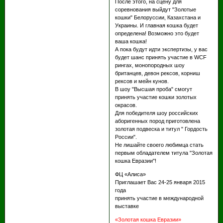
После этого, на сцену для
соревнования выйдут "Золотые
кошки" Белоруссии, Казахстана и
Украины. И главная кошка будет
определена! Возможно это будет
ваша кошка!
А пока будут идти экспертизы, у вас
будет шанс принять участие в WCF
рингах, монопородных шоу
британцев, девон рексов, корниш
рексов и мейн кунов.
В шоу "Высшая проба" смогут
принять участие кошки золотых
окрасов.
Для победителя шоу российских
аборигенных пород приготовлена
золотая подвеска и титул " Гордость
России".
Не лишайте своего любимца стать
первым обладателем титула "Золотая
кошка Евразии"!
ФЦ «Алиса»
Приглашает Вас 24-25 января 2015
года
принять участие в международной
выставке
«Золотая кошка Евразии»