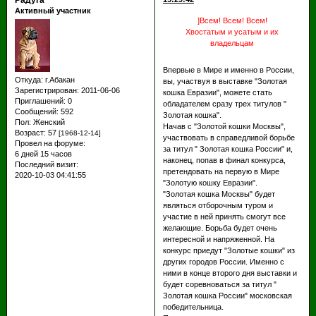
Радуга
Активный участник
]Всем! Всем! Всем!
Хвостатым и усатым и их
владельцам
Впервые в Мире и именно в России,
Откуда:
г.Абакан
вы, участвуя в выставке "Золотая
Зарегистрирован
: 2011-06-06
кошка Евразии", можете стать
Приглашений:
0
обладателем сразу трех титулов "
Сообщений:
592
Золотая кошка".
Пол:
Женский
Начав с "Золотой кошки Москвы",
Возраст:
57
[1968-12-14]
участвовать в справедливой борьбе
Провел на форуме:
за титул " Золотая кошка России" и,
6 дней 15 часов
наконец, попав в финал конкурса,
Последний визит:
претендовать на первую в Мире
2020-10-03 04:41:55
"Золотую кошку Евразии".
"Золотая кошка Москвы" будет
являться отборочным туром и
участие в ней принять смогут все
желающие. Борьба будет очень
интересной и напряженной. На
конкурс приедут "Золотые кошки" из
других городов России. Именно с
ними в конце второго дня выставки и
будет соревноваться за титул "
Золотая кошка России" московская
победительница.