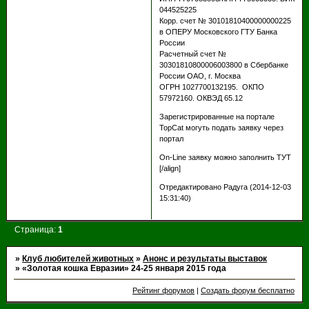
044525225
Корр. счет № 30101810400000000225
в ОПЕРУ Московского ГТУ Банка
России
Расчетный счет №
30301810800006003800 в Сбербанке
России ОАО, г. Москва
ОГРН 1027700132195. ОКПО
57972160. ОКВЭД 65.12
Зарегистрированные на портале
TopCat могуть подать заявку через
портал
On-Line заявку можно заполнить ТУТ
[/align]
Отредактировано Радуга (2014-12-03
15:31:40)
Страница:
1
»
Клуб любителей животных
»
Анонс и результаты выставок
»
«Золотая кошка Евразии» 24-25 января 2015 года
Рейтинг форумов
|
Создать форум бесплатно