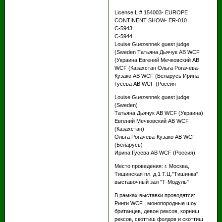
License L # 154003- EUROPE
CONTINENT SHOW- ER-010
C-5943,
C-5944
Louise Guezennek guest judge
(Sweden Татьяна Дьячук АВ WCF
(Украина Евгений Мечковский АВ
WCF (Казахстан Ольга Рогачева-
Кузако АВ WCF (Беларусь Ирина
Гусева АВ WCF (Россия
Louise Guezennek guest judge
(Sweden)
Татьяна Дьячук АВ WCF (Украина)
Евгений Мечковский АВ WCF
(Казахстан)
Ольга Рогачева-Кузако АВ WCF
(Беларусь)
Ирина Гусева АВ WCF (Россия)
Место проведения: г. Москва,
Тишинская пл. д.1 Т.Ц."Тишинка"
выставочный зал "Т-Модуль"
В рамках выставки проводятся:
Ринги WCF , монопородные шоу
британцев, девон рексов, корниш
рексов, скоттиш фолдов и скоттиш