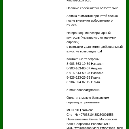
Московской обл.
Наличие своей клетки обязательно.
Заявка считается принятой только
после внесения добровольного
взноса
Не прошедшие ветеринарный
контроль (независимо от наличия
справки)
с выставки удаляются, добровольный
взнос не возвращается!
Контактные телефоны:
8-903-663-19-69 Наталья
8-903-163-86-67 Андрей
8-916-513-59-28 Наталья
8-926-223-23-33 Ирина
8-904-024-07-15 Ольга
e-mail: cooncat@mail.ru
Оплатить можно банковским
переводом, реквизиты:
МОО "ФЦ "Алиса"
Счет № 40703810438260001556
Наименование банка: Московский
Банк Сбербанка России ОАО
ИНН 7707083893/КПП 775003035. БИК