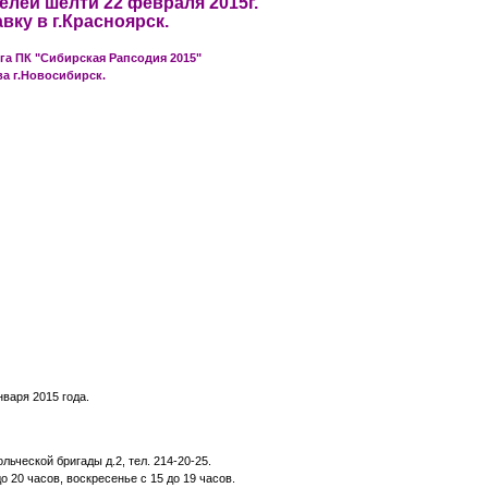
лей шелти 22 февраля 2015г.
ку в г.Красноярск.
а ПК "Сибирская Рапсодия 2015"
а г.Новосибирск.
варя 2015 года.
льческой бригады д.2, тел. 214-20-25.
до 20 часов, воскресенье с 15 до 19 часов.