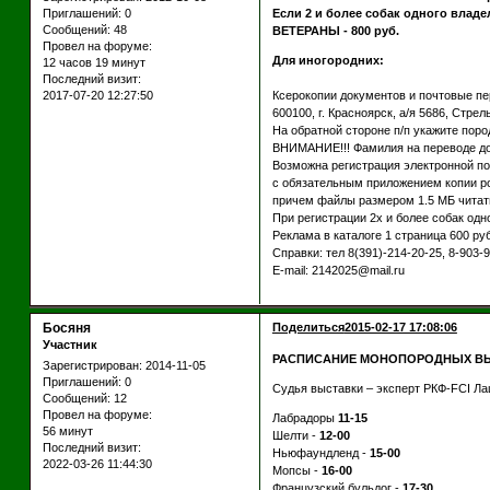
Приглашений:
0
Если 2 и более собак одного владел
Сообщений:
48
ВЕТЕРАНЫ - 800 руб.
Провел на форуме:
Для иногородних:
12 часов 19 минут
Последний визит:
2017-07-20 12:27:50
Ксерокопии документов и почтовые пе
600100, г. Красноярск, а/я 5686, Стр
На обратной стороне п/п укажите поро
ВНИМАНИЕ!!! Фамилия на переводе до
Возможна регистрация электронной поч
с обязательным приложением копии ро
причем файлы размером 1.5 МБ читать
При регистрации 2х и более собак одно
Реклама в каталоге 1 страница 600 руб
Справки: тел 8(391)-214-20-25, 8-903-9
Е-mail: 2142025@mail.ru
Босяня
Поделиться
2015-02-17 17:08:06
Участник
РАСПИСАНИЕ МОНОПОРОДНЫХ В
Зарегистрирован
: 2014-11-05
Приглашений:
0
Судья выставки – эксперт РКФ-FCI Ла
Сообщений:
12
Провел на форуме:
Лабрадоры
11-15
56 минут
Шелти -
12-00
Последний визит:
Ньюфаундленд -
15-00
2022-03-26 11:44:30
Мопсы -
16-00
Французский бульдог -
17-30