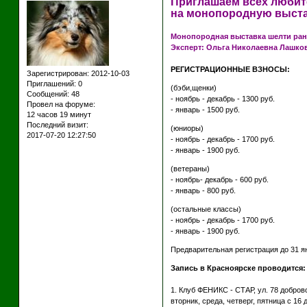
Приглашаем всех любите
на монопородную выстав
Монопородная выставка шелти ранг
Эксперт: Ольга Николаевна Лашков
РЕГИСТРАЦИОННЫЕ ВЗНОСЫ:
Зарегистрирован
: 2012-10-03
Приглашений:
0
(бэби,щенки)
Сообщений:
48
- ноябрь - декабрь - 1300 руб.
Провел на форуме:
- январь - 1500 руб.
12 часов 19 минут
Последний визит:
(юниоры)
2017-07-20 12:27:50
- ноябрь - декабрь - 1700 руб.
- январь - 1900 руб.
(ветераны)
- ноябрь- декабрь - 600 руб.
- январь - 800 руб.
(остальные классы)
- ноябрь - декабрь - 1700 руб.
- январь - 1900 руб.
Предварительная регистрация до 31 ян
Запись в Красноярске проводится:
1. Клуб ФЕНИКС - СТАР, ул. 78 доброво
вторник, среда, четверг, пятница с 16 