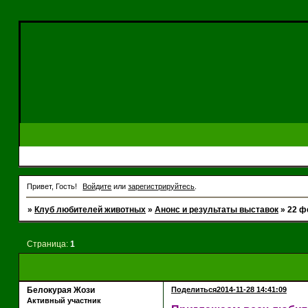
Привет, Гость!
Войдите
или
зарегистрируйтесь
.
»
Клуб любителей животных
»
Анонс и результаты выставок
»
22 ф
Страница:
1
Белокурая Жози
Поделиться
2014-11-28 14:41:09
Активный участник