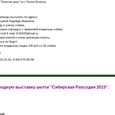
Золотая цепь" ост. Рынок Взлетка.
реводы высылать по адресу:
ельцовой Надежде Ивановне.
ду и кличку собаки.
лжна совпадать с фамилией владельца собаки.
той Е-mail: 2142025@mail.ru,
дословной и копии квитанции оплаты,
ся не будут!
го владельца скидка 100 руб со 2й собаки.
.
23-31-92, 8-905-970-85-98.
одную выставку шелти "Сибирская Рапсодия 2015".
уб.