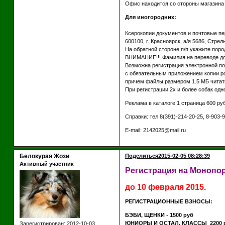
Офис находится со стороны магазина "
Для иногородних:
Ксерокопии документов и почтовые пе
600100, г. Красноярск, а/я 5686, Стр
На обратной стороне п/п укажите поро
ВНИМАНИЕ!!! Фамилия на переводе до
Возможна регистрация электронной поч
с обязательным приложением копии ро
причем файлы размером 1.5 МБ читать
При регистрации 2х и более собак одно
Реклама в каталоге 1 страница 600 руб
Справки: тел 8(391)-214-20-25, 8-903-9
Е-mail: 2142025@mail.ru
Белокурая Жози
Поделиться
2015-02-05 08:28:39
Активный участник
Регистрация на Монопор
до 10 февраля 2015.
РЕГИСТРАЦИОННЫЕ ВЗНОСЫ:
БЭБИ, ЩЕНКИ - 1500 руб
ЮНИОРЫ И ОСТАЛ. КЛАССЫ 2200 р
Зарегистрирован
: 2012-10-03