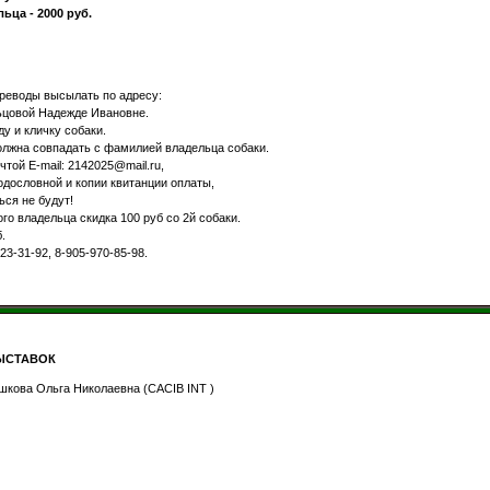
ьца - 2000 руб.
реводы высылать по адресу:
ельцовой Надежде Ивановне.
ду и кличку собаки.
лжна совпадать с фамилией владельца собаки.
той Е-mail: 2142025@mail.ru,
дословной и копии квитанции оплаты,
ся не будут!
го владельца скидка 100 руб со 2й собаки.
.
23-31-92, 8-905-970-85-98.
ЫСТАВОК
шкова Ольга Николаевна (CACIB INT )