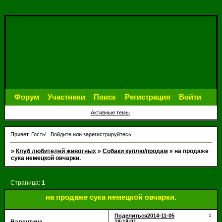
Форум
Участники
Поиск
Регистрация
Войти
Активные темы
Привет, Гость!
Войдите
или
зарегистрируйтесь
.
»
Клуб любителей животных
»
Собаки куплю/продам
»
на продаже
сука немецкой овчарки.
Страница:
1
на продаже сука немецкой овчарки.
Поделиться
2014-11-05
1
19:18:01