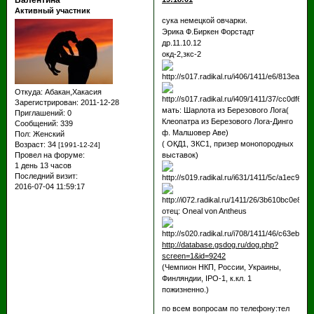
Валентина
Активный участник
сука немецкой овчарки.
Эрика Ф.Биркен Форстадт
др.11.10.12
окд-2,зкс-2
Откуда:
Абакан,Хакасия
Зарегистрирован
: 2011-12-28
мать: Шарлота из Березового Лога(
Приглашений:
0
Клеопатра из Березового Лога-Динго
Сообщений:
339
ф. Малшовер Аве)
Пол:
Женский
( ОКД1, ЗКС1, призер монопородных
Возраст:
34
[1991-12-24]
выставок)
Провел на форуме:
1 день 13 часов
Последний визит:
2016-07-04 11:59:17
отец: Oneal von Antheus
http://database.gsdog.ru/dog.php?
screen=1&id=9242
(Чемпион НКП, России, Украины,
Финляндии, IРО-1, к.кл. 1
пожизненно.)
по всем вопросам по телефону:тел