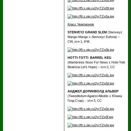
Класс Чемпионов
STENVEYZ GRAND SLEM
(Stenveyz
Mango-Mango х Stenveyz Euforia) –
CW, отл-1, КЧК
HOTTI-TOTTI BARREL KEG
(Mambrinos Nose For News х Hotti-Totti
Beatricia Let’s Hope) – отл-2, СС
АНДЖЕЛ ДОРИНВОЛД АЛЬВЕР
(Tweedledum Against Allodds х Юника
Голд Стар), - отл-3, СС