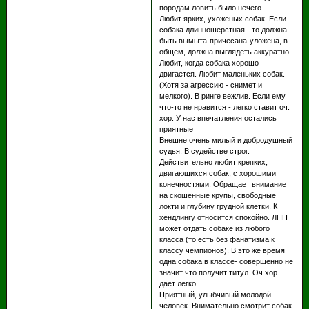
породам ловить было нечего.
Любит ярких, ухоженых собак. Если
собака длинношерстная - то должна
быть вымыта-причесана-уложена, в
общем, должна выглядеть аккуратно.
Любит, когда собака хорошо
двигается. Любит маленьких собак.
(Хотя за агрессию - снимет и
мелкого). В ринге вежлив. Если ему
что-то не нравится - легко ставит оч.
хор. У нас впечатления остались
приятные
Внешне очень милый и добродушный
судья. В судействе строг.
Действительно любит крепких,
двигающихся собак, с хорошими
конечностями. Обращает внимание
на скошенные крупы, свободные
локти и глубину грудной клетки. К
хендлингу относится спокойно. ЛПП
может отдать собаке из любого
класса (то есть без фанатизма к
классу чемпионов). В это же время
одна собака в классе- совершенно не
значит что получит титул. Оч.хор.
дает легко
Приятный, улыбчивый молодой
человек. Внимательно смотрит собак.