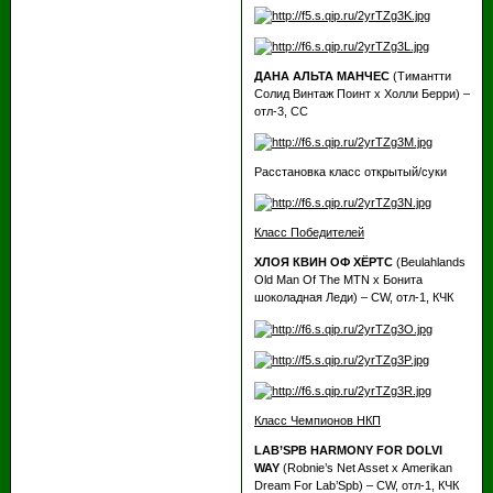
ДАНА АЛЬТА МАНЧЕС
(Тимантти
Солид Винтаж Поинт х Холли Берри) –
отл-3, СС
Расстановка класс открытый/суки
Класс Победителей
ХЛОЯ КВИН ОФ ХЁРТС
(Beulahlands
Old Man Of The MTN х Бонита
шоколадная Леди) – CW, отл-1, КЧК
Класс Чемпионов НКП
LAB’SPB HARMONY FOR DOLVI
WAY
(Robnie’s Net Asset х Amerikan
Dream For Lab’Spb) – CW, отл-1, КЧК