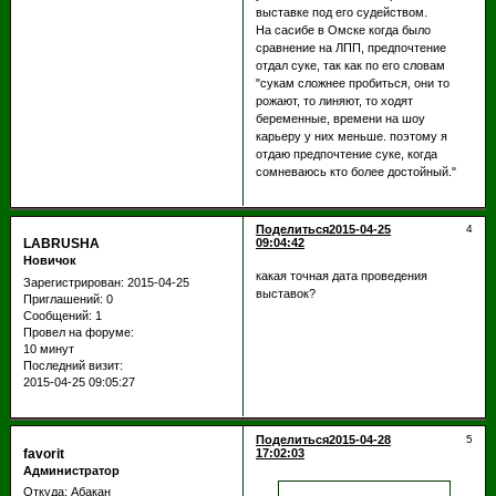
выставке под его судейством.
На сасибе в Омске когда было
сравнение на ЛПП, предпочтение
отдал суке, так как по его словам
"сукам сложнее пробиться, они то
рожают, то линяют, то ходят
беременные, времени на шоу
карьеру у них меньше. поэтому я
отдаю предпочтение суке, когда
сомневаюсь кто более достойный."
Поделиться
2015-04-25
4
LABRUSHA
09:04:42
Новичок
какая точная дата проведения
Зарегистрирован
: 2015-04-25
выставок?
Приглашений:
0
Сообщений:
1
Провел на форуме:
10 минут
Последний визит:
2015-04-25 09:05:27
Поделиться
2015-04-28
5
favorit
17:02:03
Администратор
Откуда:
Абакан