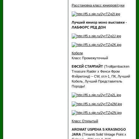
Расстановка класс юниоров/суки
Лучший юниор моно выставки -
ЛАБФОРС РЕД ДОН
Кобели
Класс Промежуточный
ЕФСЕЙ СТАРЛАЙТ
(Trolltjarnbacken
Treasure Raider х Фенси Фром
Фэйрилэнд) – CW, отл-1, ПК, Лучший
Кобель, Лучший Представитель
Породы!
Класс Открытый
AROMAT USPEHA S KRASNOGO
JARA
(Timantti Solid Vintage Point х