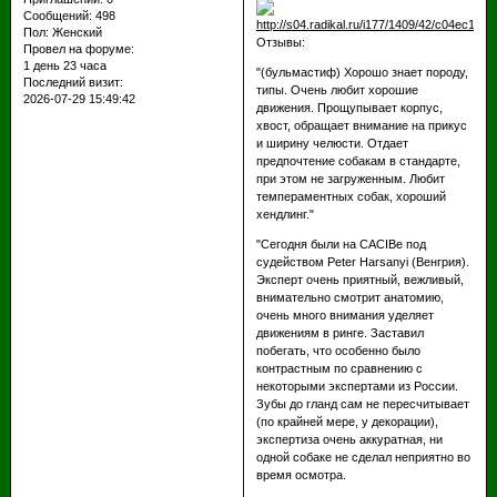
Сообщений:
498
Пол:
Женский
Отзывы:
Провел на форуме:
1 день 23 часа
"(бульмастиф) Хорошо знает породу,
Последний визит:
типы. Очень любит хорошие
2026-07-29 15:49:42
движения. Прощупывает корпус,
хвост, обращает внимание на прикус
и ширину челюсти. Отдает
предпочтение собакам в стандарте,
при этом не загруженным. Любит
темпераментных собак, хороший
хендлинг."
"Сегодня были на CACIBe под
судейством Peter Harsanyi (Венгрия).
Эксперт очень приятный, вежливый,
внимательно смотрит анатомию,
очень много внимания уделяет
движениям в ринге. Заставил
побегать, что особенно было
контрастным по сравнению с
некоторыми экспертами из России.
Зубы до гланд сам не пересчитывает
(по крайней мере, у декорации),
экспертиза очень аккуратная, ни
одной собаке не сделал неприятно во
время осмотра.