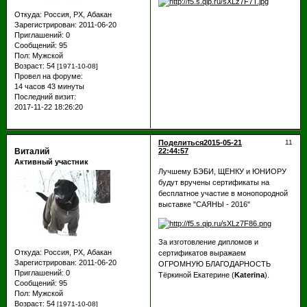
Откуда:
Россия, РХ, Абакан
Зарегистрирован
: 2011-06-20
Приглашений:
0
Сообщений:
95
Пол:
Мужской
Возраст:
54
[1971-10-08]
Провел на форуме:
14 часов 43 минуты
Последний визит:
2017-11-22 18:26:20
Поделиться
2015-05-21
11
Виталий
22:44:57
Активный участник
Лучшему БЭБИ, ЩЕНКУ и ЮНИОРУ
будут вручены сертификаты на
бесплатное участие в монопородной
выставке "САЯНЫ - 2016"
За изготовление дипломов и
Откуда:
Россия, РХ, Абакан
сертификатов выражаем
Зарегистрирован
: 2011-06-20
ОГРОМНУЮ БЛАГОДАРНОСТЬ
Приглашений:
0
Тёркиной Екатерине (
Katerina
).
Сообщений:
95
Пол:
Мужской
Возраст:
54
[1971-10-08]