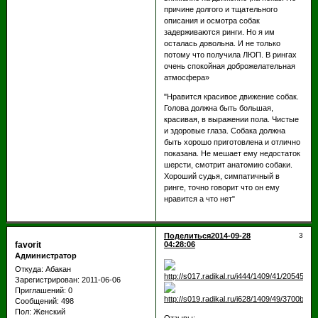
причине долгого и тщательного
описания и осмотра собак
задерживаются ринги. Но я им
осталась довольна. И не только
потому что получила ЛЮП. В рингах
очень спокойная доброжелательная
атмосфера»
"Нравится красивое движение собак.
Голова должна быть большая,
красивая, в выражении пола. Чистые
и здоровые глаза. Собака должна
быть хорошо приготовлена и отлично
показана. Не мешает ему недостаток
шерсти, смотрит анатомию собаки.
Хороший судья, симпатичный в
ринге, точно говорит что он ему
нравится а что нет"
Поделиться
2014-09-28
3
favorit
04:28:06
Администратор
Откуда:
Абакан
Зарегистрирован
: 2011-06-06
Приглашений:
0
Сообщений:
498
Пол:
Женский