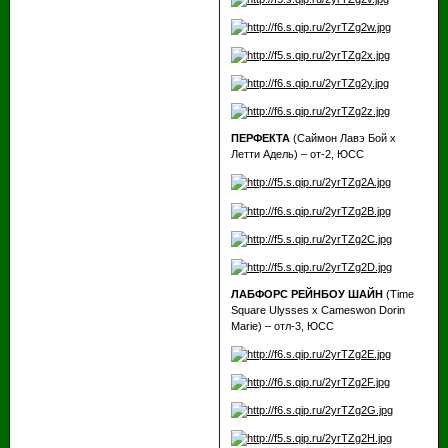
ПЕРФЕКТА
(Саймон Лавэ Бой х
Летти Адель) – от-2, ЮСС
ЛАБФОРС РЕЙНБОУ ШАЙН
(Time
Square Ulysses х Cameswon Dorin
Marie) – отл-3, ЮСС