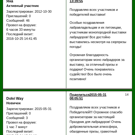
Яна
13:39:55
Активный участник
Поздравляю всех участников и
Зарегистрирован
: 2012-10-30
победителей выставки!
Приглашений:
0
Сообщений:
46
Особые поздравления
Провел на форуме:
лабравладельцам и их питомцам,
6 часов 33 минуты
участникам монопородной выставки
Последний визит:
лабрадоров! Все достойно
2016-10-25 14:41:45
выставились несмотря на сюрпризы
погоды!
Огромная благодарность
организаторам моно лабрадоров за
выставку, за отличный призы и
подарки! Очень понравилось
судейство! Все было очень
позитивно!
Поделиться
2015-05-31
14
Dolvi Way
08:05:51
Новичок
Поздравляем всех участников и
Зарегистрирован
: 2015-05-31
Победителей!!! Огромное спасибо
Приглашений:
0
организаторам за настоящий
Сообщений:
3
Праздник для лабрадоров! Очень
Провел на форуме:
доброжелательная атмосфера,
1 час 7 минут
обалденные призы, грамотный
Последний визит: