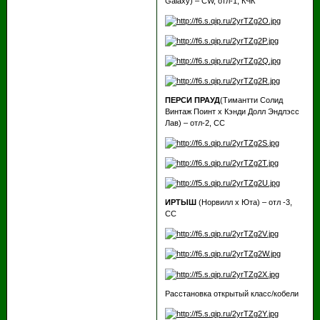
Galaxy) – CW, отл-1, КЧК
ПЕРСИ ПРАУД
(Тимантти Солид
Винтаж Поинт х Кэнди Долл Эндлэсс
Лав) – отл-2, СС
ИРТЫШ
(Норвилл х Юта) – отл -3,
СС
Расстановка открытый класс/кобели