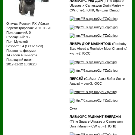
ЛАБФОРС РЕД ДОН
(Time Square
Ulysses х Cameswon Dorin Marie) –
CW, отл-1, ЮПК, Лучший Юниор!
Откуда:
Россия, РХ, Абакан
Зарегистрирован
: 2011-06-20
Приглашений:
0
Сообщений:
95
Пол:
Мужской
ЛИБРА Д’ОР МАКИНТОШ
(Rocheby
Возраст:
54
[1971-10-08]
Step Ahead х Rocheby Most Charming)
Провел на форуме:
– отл-2, ЮСС
14 часов 43 минуты
Последний визит:
2017-11-22 18:26:20
ПЕРСЕЙ
(Саймон Лавэ Бой х Летти
Адель) – отл-3, ЮСС
Суки
ЛАБФОРС РАДИАНТ ЕНЕРДЖИ
(Time Square Ulysses х Cameswon
Dorin Marie) – CW, отл-1, ЮПК