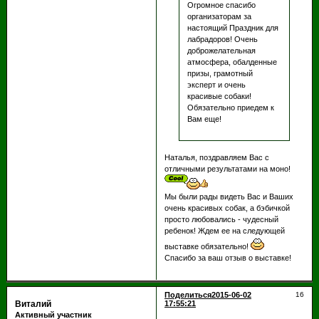
Огромное спасибо
организаторам за
настоящий Праздник для
лабрадоров! Очень
доброжелательная
атмосфера, обалденные
призы, грамотный
эксперт и очень
красивые собаки!
Обязательно приедем к
Вам еще!
Наталья, поздравляем Вас с
отличными результатами на моно!
Мы были рады видеть Вас и Ваших
очень красивых собак, а бэбичкой
просто любовались - чудесный
ребенок! Ждем ее на следующей
выставке обязательно!
Спасибо за ваш отзыв о выставке!
Поделиться
2015-06-02
16
Виталий
17:55:21
Активный участник