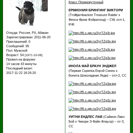
Класс Промежуточный
ЕРМИОНИЯ БРИНГИНГ ВИКТОРИ
(Trolltjarnbacken Treasure Raider х
Фенси Фром Фэйрилэнд) – CW, отл-1,
КЧК
Откуда:
Россия, РХ, Абакан
Зарегистрирован
: 2011-06-20
Приглашений:
0
Сообщений:
95
Пол:
Мужской
Возраст:
54
[1971-10-08]
Провел на форуме:
14 часов 43 минуты
ИНОЛА МАЙ БРАУН ЭНДЖЕЛ
Последний визит:
(Первая Скрипка Енрэй Синно х
2017-11-22 18:26:20
Бонита Шоколадная Леди) – отл-2, СС
УИТНИ ЕНДЛЕС ЛАВ
(Саймон Лавэ
Бой х Чикори Э Файн Флауэр) – от-3,
СС