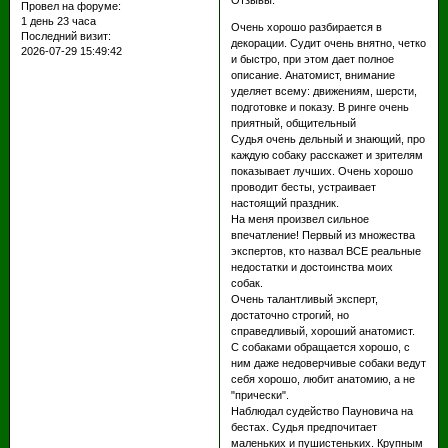
Отзывы:
Провел на форуме:
1 день 23 часа
Очень хорошо разбирается в
Последний визит:
декорации. Судит очень внятно, четко
2026-07-29 15:49:42
и быстро, при этом дает полное
описание. Анатомист, внимание
уделяет всему: движениям, шерсти,
подготовке и показу. В ринге очень
приятный, общительный
Судья очень дельный и знающий, про
каждую собаку расскажет и зрителям
показывает лучших. Очень хорошо
проводит бесты, устраивает
настоящий праздник.
На меня произвел сильное
впечатление! Первый из множества
экспертов, кто назвал ВСЕ реальные
недостатки и достоинства моих
собак.
Очень талантливый эксперт,
достаточно строгий, но
справедливый, хороший анатомист.
С собаками обращается хорошо, с
ним даже недоверчивые собаки ведут
себя хорошо, любит анатомию, а не
"прически".
Наблюдал судейство Пауновича на
бестах. Судья предпочитает
маленьких и пушистеньких. Крупным