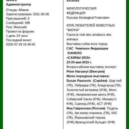
favorit
Администратор
КИНОЛОГИЧЕСКАЯ
Откуда:
Абакан
ФЕДЕРАЦИЯ
Зарегистрирован
: 2011-06-06
Russian Kinologikal Federation
Приглашений:
0
Сообщений:
498
КЛУБ ЛЮБИТЕЛЕЙ ЖИВОТНЫХ
Пол:
Женский
"ФАУНА"
Провел на форуме:
Fauna le club des amateurs des
1 день 23 часа
animaux
Последний визит:
Выставка собак всех пород
2026-07-29 15:49:42
САС Чемпион Федерации
ОАНКОО
«САЯНЫ-2015»
23-24 мая 2015 г.
Всероссийская выставка эксперт:
Peter Harsanyi (Венгрия)
Моно породные выставки:
Dusan Paunovic (Сербия)-
Шар пей
(ПК), Лабрадор (ПК), Бладхаунд (ПК),
Золотистый ретривер (КЧК), Мопс
(КЧК), Американская акита (КЧК),
Сибирский Хаски (КЧК), Маламут(
КЧК), Самоед (КЧК), АСТ (КЧК)
Яна Гаврилова (Россия)
- Пудель
(ПК), Ам.кокер спаниель (ПК), КХС
(ПК), Йоркширский терьер
(КЧК),Французский бульдог (КЧК)