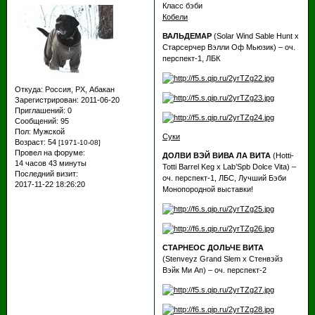
Класс бэби
Кобели
ВАЛЬДЕМАР
(Solar Wind Sable Hunt х
Старсерчер Вэлли Оф Мьюзик) – оч.
перспект-1, ЛБК
Откуда:
Россия, РХ, Абакан
Зарегистрирован
: 2011-06-20
Приглашений:
0
Сообщений:
95
Пол:
Мужской
Суки
Возраст:
54
[1971-10-08]
Провел на форуме:
ДОЛВИ ВЭЙ ВИВА ЛА ВИТА
(Hotti-
14 часов 43 минуты
Totti Barrel Keg х Lab’Spb Dolce Vita) –
Последний визит:
оч. перспект-1, ЛБС, Лучший Бэби
2017-11-22 18:26:20
Монопородной выставки!
СТАРНЕОС ДОЛЬЧЕ ВИТА
(Stenveyz Grand Slem х Стенвэйз
Вэйк Ми Ап) – оч. перспект-2