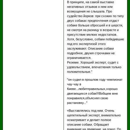
В принципе, на самой выставке
негативных отзывов о нем или
возмущения не слышала. Про
судейство йорков: при схожих по типу
двух собаках предпочтения отдаст
собаке больше обросшей и в шерсти,
не смотря на разницу в возрасте и
присутствие мелких недостатков.
Хотя, безусловно, собаки победившие
под его экспертизой этого
заслуживают. Описание собаки
подробное, двумя строчками не
ограничивается.
Резюме. Хороший эксперт, судит с
удовольствием, впечатления только
положительные."
"он судил в прошлом году чемпионат
чау-чау в
Киеве...любитправильных,хорошо
двигающихся собак!!!Вобщем мне
понравился,объяснял свою
растановку..."
«Выставлялись под ним. Очень
щепетильный эксперт, внимательно
осматривает и делает полное
описание собаки. Обращает
внимание на движение ,на показ. По