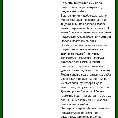
Если что-то кажется ему не так-
внимательно пересматривает,
ощупывает собаку.
Быстро, четко и доброжелательно.
Много двигались, осмотр на столе
тщательный. Все сопровождалось
комментариями и обьяснениями. Не
волнуйтесь описание получите очень
подробные. Собак любит и чувствует.
Предпочитает компактных.
Впечатления очень хорошее о его
судействе, очень лояльный, на
титулы не жадный тактичен,
дружелюбен, корректен. ручками
работает великолепно, видит
анатомию, отдельное внимание
уделяет качеству шерсти и грумингу.
Любит хорошо подготовленных собак
и хороший хэндлинг. Может выбрать
из двух собак ту, которая хуже
качеством, но лучше показывается.
Душан просто Душечка!!! Очень
грамотно судит, несмотря что ему 29
лет... Очень современный и собак
современных любит.
Эксперт из Сербии Душан Паунович
понравился всем, даже тем
участникам кто не выиграл на