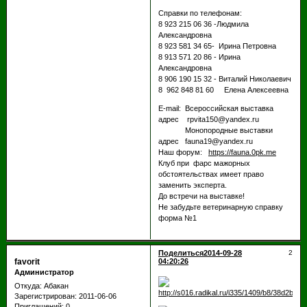
Справки по телефонам:
8 923 215 06 36 -Людмила
Александровна
8 923 581 34 65- Ирина Петровна
8 913 571 20 86 - Ирина
Александровна
8 906 190 15 32 - Виталий Николаевич
8 962 848 81 60 Елена Алексеевна
E-mail: Всероссийская выставка
адрес rpvita150@yandex.ru
Монопородные выставки
адрес fauna19@yandex.ru
Наш форум:
https://fauna.0pk.me
Клуб при фарс мажорных
обстоятельствах имеет право
заменить эксперта.
До встречи на выставке!
Не забудьте ветеринарную справку
форма №1
Поделиться
2014-09-28
2
favorit
04:20:26
Администратор
Откуда:
Абакан
Зарегистрирован
: 2011-06-06
Приглашений:
0