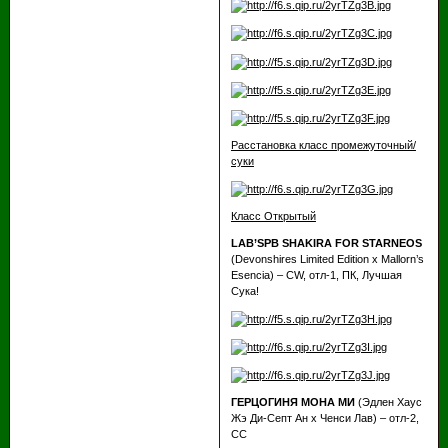
Расстановка класс промежуточный/
суки
Класс Открытый
LAB’SPB SHAKIRA FOR STARNEOS
(Devonshires Limited Edition х Mallorn’s
Esencia) – CW, отл-1, ПК, Лучшая
Сука!
ГЕРЦОГИНЯ МОНА МИ
(Эдлен Хаус
Жэ Ди-Септ Ан х Ченси Лав) – отл-2,
СС