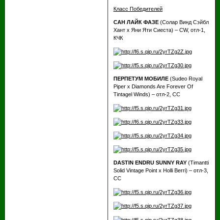
Класс Победителей
САН ЛАЙК ФАЗЕ
(Солар Винд Сэйбл
Хант х Яни Яти Сиеста) – CW, отл-1,
КЧК
ПЕРПЕТУМ МОБИЛЕ
(Sudeo Royal
Piper х Diamonds Are Forever Of
Tintagel Winds) – отл-2, СС
DASTIN ENDRU SUNNY RAY
(Timantti
Solid Vintage Point х Holli Berri) – отл-3,
СС