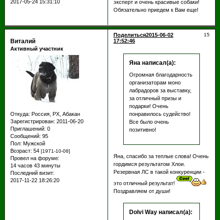
2017-05-24 15:31:10
эксперт и очень красивые собаки!
Обязательно приедем к Вам еще!
Поделиться
2015-06-02
15
Виталий
17:52:46
Активный участник
Яна написал(а):
Огромная благодарность
организаторам моно
лабрадоров за выставку,
за отличный призы и
подарки! Очень
понравилось судейство!
Откуда:
Россия, РХ, Абакан
Зарегистрирован
: 2011-06-20
Все было очень
Приглашений:
0
позитивно!
Сообщений:
95
Пол:
Мужской
Возраст:
54
[1971-10-08]
Яна, спасибо за теплые слова! Очень
Провел на форуме:
гордимся результатом Хлои.
14 часов 43 минуты
Резервная ЛС в такой конкуренции -
Последний визит:
2017-11-22 18:26:20
это отличный результат!
Поздравляем от души!
Dolvi Way написал(а):