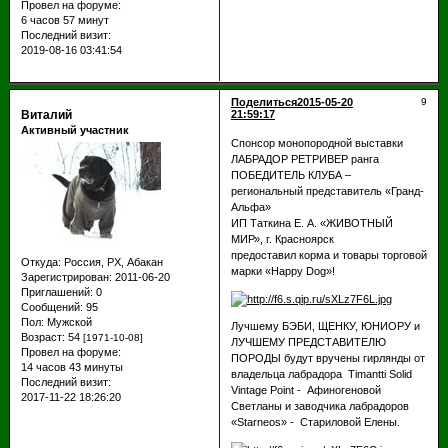
Провел на форуме:
6 часов 57 минут
Последний визит:
2019-08-16 03:41:54
Поделиться
2015-05-20
9
Виталий
21:59:17
Активный участник
Спонсор монопородной выставки
ЛАБРАДОР РЕТРИВЕР ранга
ПОБЕДИТЕЛЬ КЛУБА –
региональный представитель «Гранд-
Альфа»
ИП Таткина Е. А. «ЖИВОТНЫЙ
МИР», г. Красноярск
предоставил корма и товары торговой
Откуда:
Россия, РХ, Абакан
марки «Happy Dog»!
Зарегистрирован
: 2011-06-20
Приглашений:
0
Сообщений:
95
Пол:
Мужской
Лучшему БЭБИ, ЩЕНКУ, ЮНИОРУ и
Возраст:
54
[1971-10-08]
ЛУЧШЕМУ ПРЕДСТАВИТЕЛЮ
Провел на форуме:
ПОРОДЫ будут вручены гирлянды от
14 часов 43 минуты
владельца лабрадора Timantti Solid
Последний визит:
Vintage Point - Афиногеновой
2017-11-22 18:26:20
Светланы и заводчика лабрадоров
«Starneos» - Стариловой Елены.