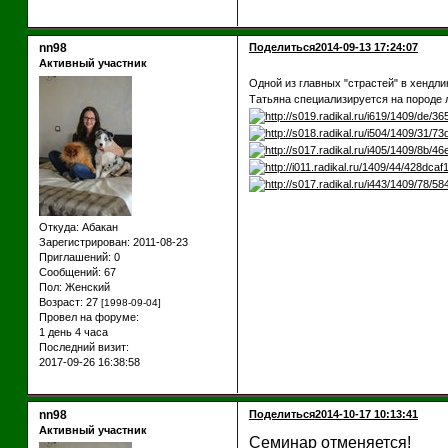
nn98
Поделиться
2014-09-13 17:24:07
Активный участник
Одной из главных "страстей" в хендл
Татьяна специализируется на породе л
Откуда:
Абакан
Зарегистрирован
: 2011-08-23
Приглашений:
0
Сообщений:
67
Пол:
Женский
Возраст:
27
[1998-09-04]
Провел на форуме:
1 день 4 часа
Последний визит:
2017-09-26 16:38:58
nn98
Поделиться
2014-10-17 10:13:41
Активный участник
Семинар отменяется!