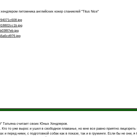
хендлером питомника английских кокер спаниелей "Titus Nice"
 Татьяна считает своих Юных Хендлеров.
 Кто то уже вырос и ушел в свободное плаванье, но мне все равно приятно лицезреть 
х и перед ними, с подготовкой собак как в показе, так и в груминге. Если бы не они,