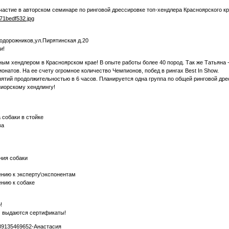
участие в авторском семинаре по ринговой дрессировке топ-хендлера Красноярско
одорожников,ул.Пирятинская д.20
и!
ым хендлером в Красноярском крае! В опыте работы более 40 пород. Так же Татьяна -
натов. На ее счету огромное количество Чемпионов, побед в рингах Best In Show.
ятий продолжительностью в 6 часов. Планируется одна группа по общей ринговой дресс
иорскому хендлингу!
 собаки в стойке
ва
ния собаки
ению к эксперту\экспонентам
ению к собаке
!
м выдаются сертификаты!
89135469652-Анастасия