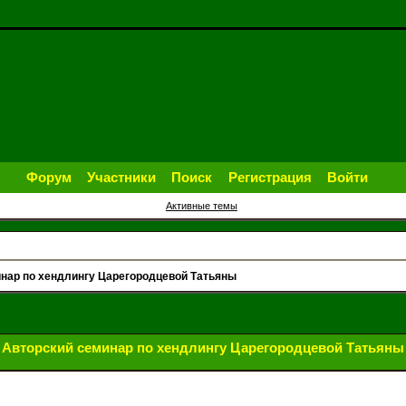
Форум
Участники
Поиск
Регистрация
Войти
Активные темы
нар по хендлингу Царегородцевой Татьяны
Авторский семинар по хендлингу Царегородцевой Татьяны