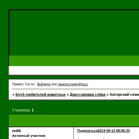
Привет, Гость!
Войдите
или
зарегистрируйтесь
.
»
Клуб любителей животных
»
Дрессировка собак
»
Авторский семи
Страница:
1
nn98
Поделиться
2014-09-13 08:05:33
Активный участник