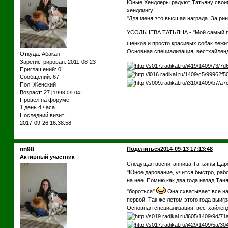
Юные Хендлеры радуют Татьяну своими
хендлингу.
"Для меня это высшая награда. За рин
УСОЛЬЦЕВА ТАТЬЯНА - "Мой самый перв
щенков и просто красивых собак лежи
Основная специализация: вестхайленд
Откуда:
Абакан
Зарегистрирован
: 2011-08-23
Приглашений:
0
Сообщений:
67
Пол:
Женский
Возраст:
27
[1998-09-04]
Провел на форуме:
1 день 4 часа
Последний визит:
2017-09-26 16:38:58
nn98
Поделиться
2014-09-13 17:13:48
Активный участник
Следущая воспитанница Татьяны Цар
"Юное дарование, учится быстро, рабо
на нее. Помню как два года назад Тан
"бороться"
Она схватывает все на 
первой. Так же летом этого года выиг
Основная специализация: вестхайленд