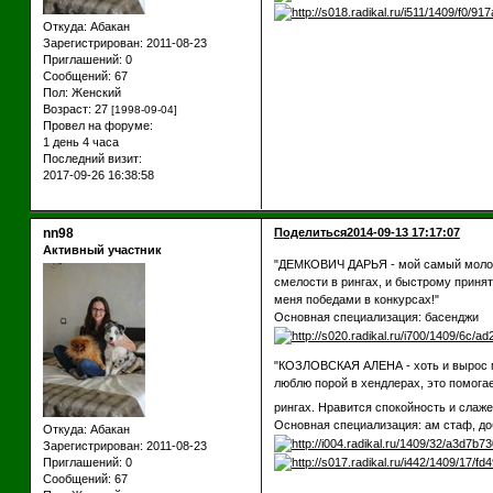
Откуда:
Абакан
Зарегистрирован
: 2011-08-23
Приглашений:
0
Сообщений:
67
Пол:
Женский
Возраст:
27
[1998-09-04]
Провел на форуме:
1 день 4 часа
Последний визит:
2017-09-26 16:38:58
nn98
Поделиться
2014-09-13 17:17:07
Активный участник
"ДЕМКОВИЧ ДАРЬЯ - мой самый молодой
смелости в рингах, и быстрому принят
меня победами в конкурсах!"
Основная специализация: басенджи
"КОЗЛОВСКАЯ АЛЕНА - хоть и вырос мо
люблю порой в хендлерах, это помогае
рингах. Нравится спокойность и слаж
Основная специализация: ам стаф, д
Откуда:
Абакан
Зарегистрирован
: 2011-08-23
Приглашений:
0
Сообщений:
67