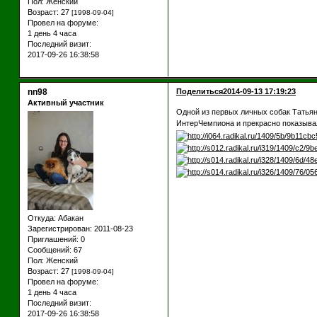
Пол:
Женский
Возраст:
27
[1998-09-04]
Провел на форуме:
1 день 4 часа
Последний визит:
2017-09-26 16:38:58
nn98
Поделиться
2014-09-13 17:19:23
Активный участник
Одной из первых личных собак Татьян
ИнтерЧемпиона и прекрасно показыва
Откуда:
Абакан
Зарегистрирован
: 2011-08-23
Приглашений:
0
Сообщений:
67
Пол:
Женский
Возраст:
27
[1998-09-04]
Провел на форуме:
1 день 4 часа
Последний визит:
2017-09-26 16:38:58