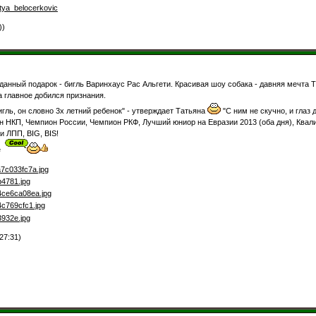
stya_belocerkovic
))
данный подарок - бигль Варинхаус Рас Альгети. Красивая шоу собака - давняя мечта 
а главное добился признания.
игль, он словно 3х летний ребенок" - утверждает Татьяна
"С ним не скучно, и глаз д
КП, Чемпион России, Чемпион РКФ, Лучший юниор на Евразии 2013 (оба дня), Квалифи
 ЛПП, BIG, BIS!
ре
27:31)