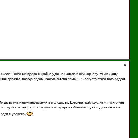
6
Школе Юного Хендлера и крайне удачно начала в ней карьеру. Учим Дашу
ая девочка, всегда рядом, всегда готова помочь! С августа этого года радует
гда то она напоминала меня в молодости. Красива, амбициозна - что я очень
ым годом все лучше! После долгого перерыва Алена вот уже год как снова в
реди я уверена!"