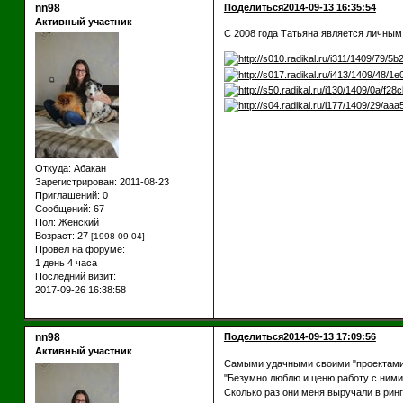
nn98
Поделиться
2014-09-13 16:35:54
Активный участник
C 2008 года Татьяна является личным 
Откуда:
Абакан
Зарегистрирован
: 2011-08-23
Приглашений:
0
Сообщений:
67
Пол:
Женский
Возраст:
27
[1998-09-04]
Провел на форуме:
1 день 4 часа
Последний визит:
2017-09-26 16:38:58
nn98
Поделиться
2014-09-13 17:09:56
Активный участник
Самыми удачными своими "проектами"
"Безумно люблю и ценю работу с ними.
Сколько раз они меня выручали в ринга