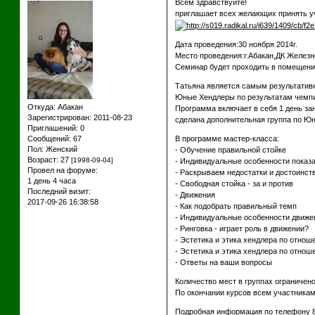
Всем здравствуйте!
приглашает всех желающих принять 
Дата проведения:30 ноября 2014г.
Место проведения:г.Абакан,ДК Железн
Семинар будет проходить в помещени
Татьяна является самым результативн
Юные Хендлеры по результатам чемпио
Откуда:
Абакан
Программа включает в себя 1 день зан
Зарегистрирован
: 2011-08-23
сделана дополнительная группа по Юн
Приглашений:
0
В программе мастер-класса:
Сообщений:
67
Пол:
Женский
- Обучение правильной стойке
Возраст:
27
[1998-09-04]
- Индивидуальные особенности показа
Провел на форуме:
- Раскрываем недостатки и достоинст
1 день 4 часа
- Свободная стойка - за и против
Последний визит:
- Движения
2017-09-26 16:38:58
- Как подобрать правильный темп
- Индивидуальные особенности движе
- Ринговка - играет роль в движении?
- Эстетика и этика хендлера по отнош
- Эстетика и этика хендлера по отнош
- Ответы на ваши вопросы
Количество мест в группах ограничено
По окончании курсов всем участника
Подробная информация по телефону 