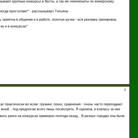
рывают крупные конкурсы и бесты, а так же чемпионаты по юниорскому
ногда проступают" - рассказывает Татьяна.
приятна в общении и в работе, золотые ручки - вся реклама тренировок,
ак и в конкурсах"
5
с практически во всем: груминг, показ, сравнения - очень часто перепадают
 мной... под предлогом всего лишь посмотреть. Я оценила, и взялась за нее
ать ринги на конкурсах примерно полгода назад... В разных городах она была