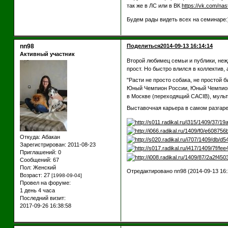
так же в ЛС или в ВК
https://vk.com/na
Будем рады видеть всех на семинаре:
nn98
Поделиться
2014-09-13 16:14:14
Активный участник
Второй любимец семьи и публики, неж
прост. Но быстро влился в коллектив, 
"Расти не просто собака, не простой б
Юный Чемпион России, Юный Чемпион Н
в Москве (переходящий CACIB), мульти
Выставочная карьера в самом разга
Откуда:
Абакан
Зарегистрирован
: 2011-08-23
Приглашений:
0
Сообщений:
67
Пол:
Женский
Отредактировано nn98 (2014-09-13 16:
Возраст:
27
[1998-09-04]
Провел на форуме:
1 день 4 часа
Последний визит:
2017-09-26 16:38:58