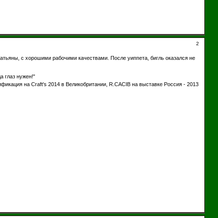
2
Татьяны, с хорошими рабочими качествами. После уиппета, бигль оказался не
а глаз нужен!"
кация на Craft's 2014 в Великобритании, R.CACIB на выставке Россия - 2013