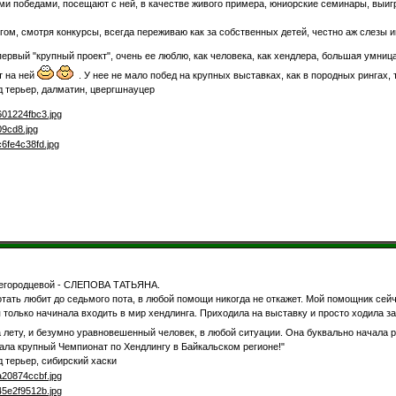
 победами, посещают с ней, в качестве живого примера, юниорские семинары, выиг
гом, смотря конкурсы, всегда переживаю как за собственных детей, честно аж слезы и
ый "крупный проект", очень ее люблю, как человека, как хендлера, большая умница, 
т на ней
. У нее не мало побед на крупных выставках, как в породных рингах, т
 терьер, далматин, цвергшнауцер
егородцевой - СЛЕПОВА ТАТЬЯНА.
тать любит до седьмого пота, в любой помощи никогда не откажет. Мой помощник сейча
я только начинала входить в мир хендлинга. Приходила на выставку и просто ходила за
лету, и безумно уравновешенный человек, в любой ситуации. Она буквально начала рв
рала крупный Чемпионат по Хендлингу в Байкальском регионе!"
 терьер, сибирский хаски