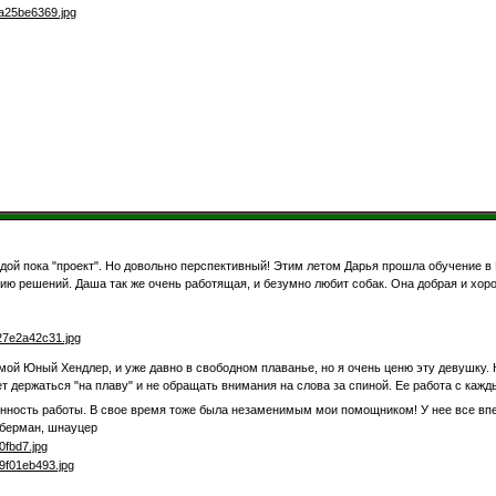
 пока "проект". Но довольно перспективный! Этим летом Дарья прошла обучение в 
ию решений. Даша так же очень работящая, и безумно любит собак. Она добрая и хорош
й Юный Хендлер, и уже давно в свободном плаванье, но я очень ценю эту девушку. Ко
т держаться "на плаву" и не обращать внимания на слова за спиной. Ее работа с кажд
енность работы. В свое время тоже была незаменимым мои помощником! У нее все впе
оберман, шнауцер