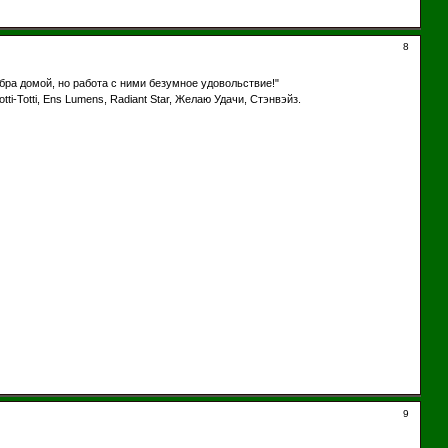
8
абра домой, но работа с ними безумное удовольствие!"
-Totti, Ens Lumens, Radiant Star, Желаю Удачи, Стэнвэйз.
9