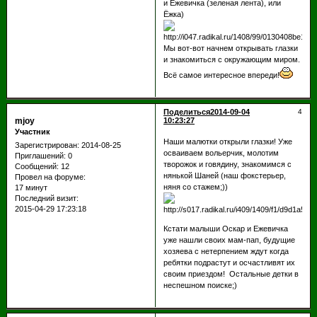
и Ежевичка (зеленая лента), или
Ёжка)
Мы вот-вот начнем открывать глазки
и знакомиться с окружающим миром.
Всё самое интересное впереди!
Поделиться
2014-09-04
4
mjoy
10:23:27
Участник
Наши малютки открыли глазки! Уже
Зарегистрирован
: 2014-08-25
осваиваем вольерчик, молотим
Приглашений:
0
творожок и говядину, знакомимся с
Сообщений:
12
нянькой Шаней (наш фокстерьер,
Провел на форуме:
няня со стажем;))
17 минут
Последний визит:
2015-04-29 17:23:18
Кстати малыши Оскар и Ежевичка
уже нашли своих мам-пап, будущие
хозяева с нетерпением ждут когда
ребятки подрастут и осчастливят их
своим приездом! Остальные детки в
неспешном поиске;)