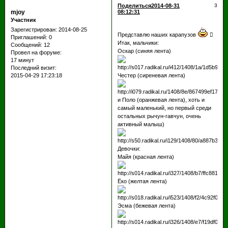
Поделиться
2014-08-31
3
mjoy
08:12:31
Участник
Зарегистрирован
: 2014-08-25
Представлю наших карапузов

Приглашений:
0
Итак, мальчики:
Сообщений:
12
Оскар (синяя лента)
Провел на форуме:
17 минут
Последний визит:
2015-04-29 17:23:18
Честер (сиреневая лента)
и Поло (оранжевая лента), хоть и
самый маленький, но первый среди
остальных рычун-гавчун, очень
активный малыш)
Девочки:
Майя (красная лента)
Ёко (желтая лента)
Эсма (бежевая лента)