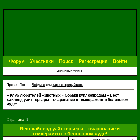
Форум
Участники
Поиск
Регистрация
Войти
Активные темы
Привет, Гость!
Войдите
или
зарегистрируйтесь
.
»
Клуб любителей животных
»
Собаки куплю/продам
»
Вест
хайленд уайт терьеры – очарование и темперамент в белопопом
чуде!
Страница:
1
Вест хайленд уайт терьеры – очарование и
темперамент в белопопом чуде!