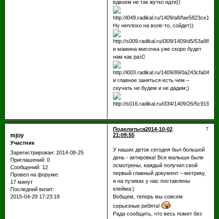
вдвоем не так жутко идти))
Ну неплохо на воле-то, сойдет))
и мамина мисочка уже скоро будет
нам как раз
и главное заняться есть чем –
скучать не будем и не дадим;)
Поделиться
2014-10-02
7
mjoy
21:09:55
Участник
У наших деток сегодня был большой
Зарегистрирован
: 2014-08-25
день - актировка! Все малыши были
Приглашений:
0
осмотрены, каждый получил свой
Сообщений:
12
первый главный документ – метрику,
Провел на форуме:
и на пузиках у нас поставлены
17 минут
клейма:)
Последний визит:
2015-04-29 17:23:18
Вобщем, теперь мы совсем
серьезные ребята!
Рада сообщить, что весь помет без