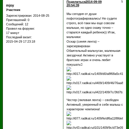
Поделиться
2014-09-09
5
mjoy
20:54:39
Участник
Мы сегодня от души
Зарегистрирован
: 2014-08-25
пофотографировались! Не судите
Приглашений:
0
строго, всё-таки мы еще совсем
Сообщений:
12
малыши, но одно скажу точно –
Провел на форуме:
старался каждый ребенок)) Итак,
17 минут
мальчики:
Последний визит:
2015-04-29 17:23:18
Оскар (синяя лента) –
зарезервирован
Обаятельный мальчуган, маленькая
звездочка! Активно участвует в
братских играх и очень любит
покушать
Честер (лиловая лента) – свободен
Активный, уверенный в себе малыш с
характером чемпиона!