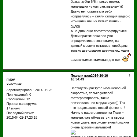
брака, зубки 6*6, прикус норма,
мальчишки «укомплектованы» )))
Давно не показывала ребят,
исправляюсь – сняли сегодня видео с
игрищами наших белых мишек -
видео
А на днях еще пофотографируемся!
Детки практически все уже
определились с хозяевами, на
данный момент остались свободны
только две сладкие девчульки.. ждем
самых-самых мамопап для них!
Поделиться
2014-10-10
8
mjoy
16:34:49
Участник
Вестодетки растут с молниеносной
Зарегистрирован
: 2014-08-25
скоростью, только успевай
Приглашений:
0
фотографировать, такие
Сообщений:
12
повзрослевшие мордахи уже)) Так
Провел на форуме:
что представляю новый фотоочет!
17 минут
Начну с нашего ангелочка Поло –
Последний визит:
2015-04-29 17:23:18
мальчик уже обживается в своем
новом доме, новоиспеченный хозяин
очень доволен малышом!