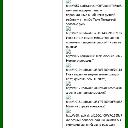
изучаем подарки папы –
персональные ошейнички ручной
работы – спасибо Тане Гвоздевой,
золотые руки!
Йоко хоть и самая миниатюрная, но
приемчик «задавить массой» - это ее
фишка!
Немного рекламы))
Пока парни на заднем плане сладко
спят, дамочки замышляют;)
а вот и заспанные моськи))
Майя на страже манежика))
Железный занавес пал, но какими бы
смелыми мы ни были, в разведку