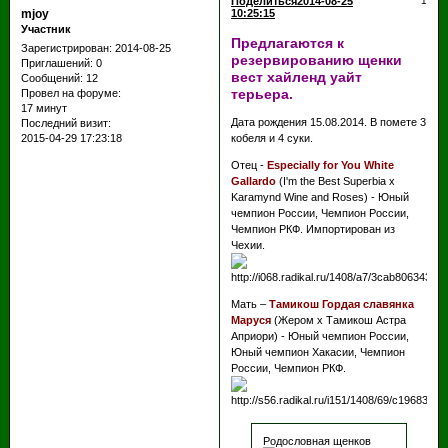
Поделиться
2014-08-25
1
mjoy
10:25:15
Участник
Предлагаются к
Зарегистрирован
: 2014-08-25
резервированию щенки
Приглашений:
0
вест хайленд уайт
Сообщений:
12
терьера.
Провел на форуме:
17 минут
Дата рождения 15.08.2014. В помете 3
Последний визит:
кобеля и 4 суки.
2015-04-29 17:23:18
Отец -
Especially for You White
Gallardo
(I'm the Best Superbia x
Karamynd Wine and Roses) - Юный
чемпион России, Чемпион России,
Чемпион РКФ. Импортирован из
Чехии.
Мать –
Тамикош Гордая славянка
Маруся
(Жером х Тамикош Астра
Априори) - Юный чемпион России,
Юный чемпион Хакасии, Чемпион
России, Чемпион РКФ.
Родословная щенков