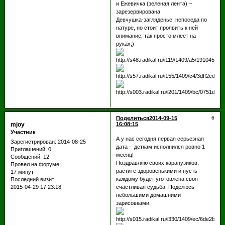
и Ежевичка (зеленая лента) –
зарезервирована
Девчушка-загляденье, непоседа по
натуре, но стоит проявить к ней
внимание, так просто млеет на
руках;)
Поделиться
2014-09-15
6
mjoy
16:08:15
Участник
А у нас сегодня первая серьезная
Зарегистрирован
: 2014-08-25
дата - деткам исполнился ровно 1
Приглашений:
0
месяц!
Сообщений:
12
Поздравляю своих карапузиков,
Провел на форуме:
растите здоровенькими и пусть
17 минут
каждому будет уготовлена своя
Последний визит:
2015-04-29 17:23:18
счастливая судьба! Поделюсь
небольшими домашними
зарисовками: