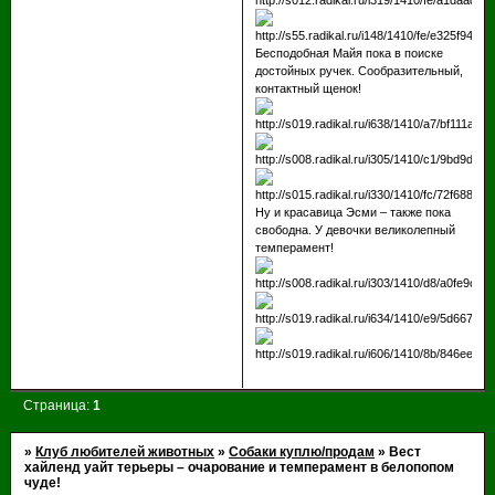
Бесподобная Майя пока в поиске
достойных ручек. Сообразительный,
контактный щенок!
Ну и красавица Эсми – также пока
свободна. У девочки великолепный
темперамент!
Страница:
1
»
Клуб любителей животных
»
Собаки куплю/продам
»
Вест
хайленд уайт терьеры – очарование и темперамент в белопопом
чуде!