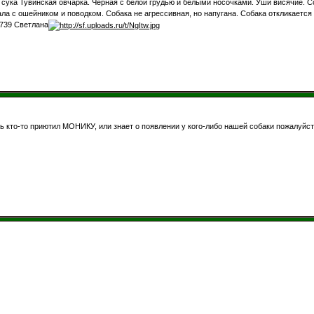
 сука Тувинская овчарка. Черная с белой грудью и белыми носочками. Уши висячие. С
ала с ошейником и поводком. Собака не агрессивная, но напугана. Собака откликаетс
739 Светлана
 кто-то приютил МОНИКУ, или знает о появлении у кого-либо нашей собаки пожалуйс