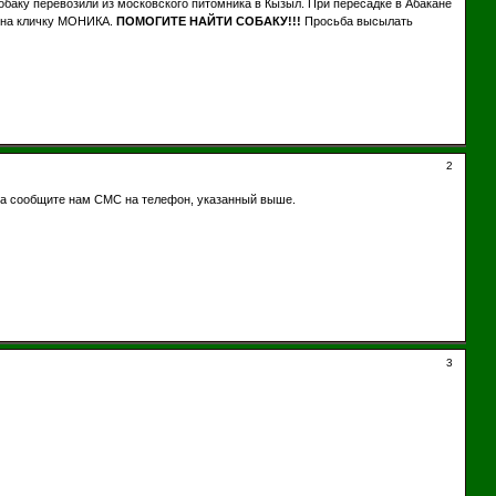
обаку перевозили из московского питомника в Кызыл. При пересадке в Абакане
я на кличку МОНИКА.
ПОМОГИТЕ НАЙТИ СОБАКУ!!!
Просьба высылать
2
та сообщите нам СМС на телефон, указанный выше.
3