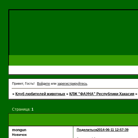
Привет, Гость!
Войдите
или
зарегистрируйтесь
.
»
Клуб любителей животных
»
КЛЖ "ФАУНА" Республики Хакасия
Страница:
1
mongun
Поделиться
2014-06-11 12:57:39
Новичок