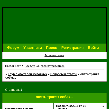
Форум
Участники
Поиск
Регистрация
Войти
Активные темы
Привет, Гость!
Войдите
или
зарегистрируйтесь
.
»
Клуб любителей животных
»
Вопросы и ответы
»
опять травят
собак...
Страница:
1
опять травят собак...
Поделиться
2013-07-01
1
15:40:54