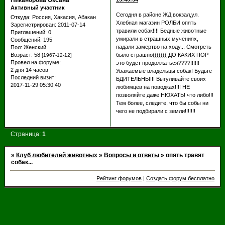
Никанорова Оксана
Активный участник
Cегодня в районе ЖД вокзал,ул.
Откуда:
Россия, Хакасия, Абакан
Хлебная магазин РОЛБИ опять
Зарегистрирован
: 2011-07-14
травили собак!!!! Бедные животные
Приглашений:
0
умирали в страшных мучениях,
Сообщений:
195
падали замертво на ходу... Смотреть
Пол:
Женский
было страшно((((((( ДО КАКИХ ПОР
Возраст:
58
[1967-12-12]
Провел на форуме:
это будет продолжаться????!!!!!!
2 дня 14 часов
Уважаемые владельцы собак! Будьте
Последний визит:
БДИТЕЛЬНЫ!!! Выгуливайте своих
2017-11-29 05:30:40
любимцев на поводках!!!! НЕ
позволяйте даже НЮХАТЬ! что либо!!!
Тем более, следите, что бы собы ни
чего не подбирали с земли!!!!!!!
Страница:
1
»
Клуб любителей животных
»
Вопросы и ответы
»
опять травят
собак...
Рейтинг форумов
|
Создать форум бесплатно