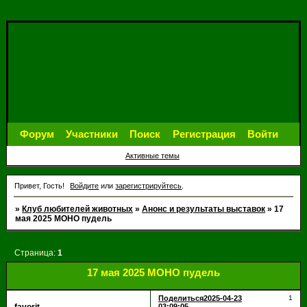
Форум
Участники
Поиск
Регистрация
Войти
Активные темы
Привет, Гость!
Войдите
или
зарегистрируйтесь
.
»
Клуб любителей животных
»
Анонс и результаты выставок
»
17
мая 2025 МОНО пудель
Страница:
1
17 мая 2025 МОНО пудель
Поделиться
2025-04-23
1
03:09:05