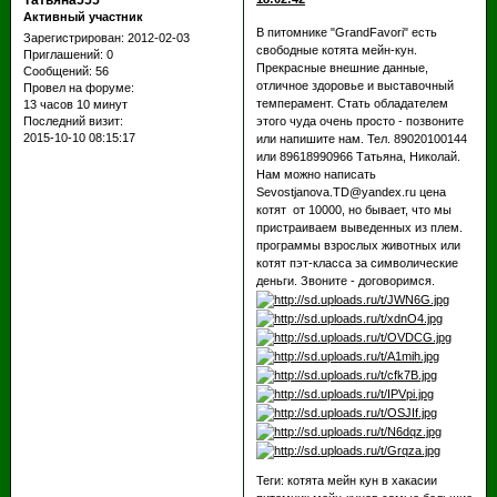
Татьяна555
Активный участник
В питомнике "GrandFavori" есть
Зарегистрирован
: 2012-02-03
свободные котята мейн-кун.
Приглашений:
0
Прекрасные внешние данные,
Сообщений:
56
отличное здоровье и выставочный
Провел на форуме:
темперамент. Стать обладателем
13 часов 10 минут
этого чуда очень просто - позвоните
Последний визит:
2015-10-10 08:15:17
или напишите нам. Тел. 89020100144
или 89618990966 Татьяна, Николай.
Нам можно написать
Sevostjanova.TD@yandex.ru цена
котят от 10000, но бывает, что мы
пристраиваем выведенных из плем.
программы взрослых животных или
котят пэт-класса за символические
деньги. Звоните - договоримся.
Теги: котята мейн кун в хакасии