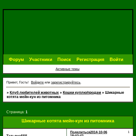
Форум
Участники
Поиск
Регистрация
Войти
Активные темы
Привет, Гость!
Войдите
или
зарегистрируйтесь
.
»
Клуб любителей животных
»
Кошки куплю/продам
»
Шикарные
котята мейн-кун из питомника
Страница:
1
Шикарные котята мейн-кун из питомника
Поделиться
2014-10-06
1
18:02:42