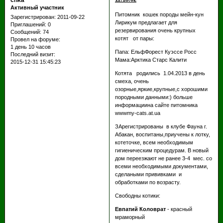
chka
Активный участник
Питомник кошек породы мейн-кун
Зарегистрирован
: 2011-09-22
Лирикум предлагает для
Приглашений:
0
резервирования очень крупных
Сообщений:
74
котят от пары:
Провел на форуме:
1 день 10 часов
Папа: ЕльфФорест Куэссе Росс
Последний визит:
Мама:Арктика Старс Калити
2015-12-31 15:45:23
Котята родились 1.04.2013 в день
смеха, очень
озорные,яркие,крупные,с хорошими
породными данными:) больше
информациина сайте питомника
wwwmy-cats.at.ua
ЗАрегистрированы в клубе Фауна г.
Абакан, воспитаны,приучены к лотку,
котеточке, всем необходимым
гигиеническим процедурам. В новый
дом переезжают не ранее 3-4 мес. со
всеми необходимыми документами,
сделаными прививками и
обработками по возрасту.
Свободны котики:
Евпатий Коловрат
- красный
мраморный