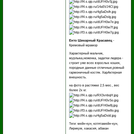
Енто Шикарный Красавец
-
Кремовый мрамор
Характерный мальчик,
мурлыка,неженка, задатки лидера -
строит уже всех взрослых кошек,
породные данные отличные,ровный
гармоничный костяк. ХарАктерная
внешность.
на фото в растяжке 2,5 мес., вес
более 2х кг.
Теги: мейн-кун, котятамейн-кун,
Лирикум, хакасия, абакан