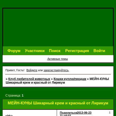
Форум
Участники
Поиск
Регистрация
Войти
Активные темы
Привет, Гость!
Войдите
или
зарегистрируйтесь
.
»
Клуб любителей животных
»
Кошки куплю/продам
»
МЕЙН-КУНЫ
Шикарный крем и красный от Лирикум
Страница:
1
МЕЙН-КУНЫ Шикарный крем и красный от Лирикум
Поделиться
2013-06-23
1
11:18:02