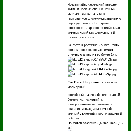
Чрезвычайно серьезный внешне
котик, и необыкновенно нежный
мурчало, ласкуша. Имеет
гармоничное сложение,правильную
породную голову. Его яркая
особенность- красно- рыжий окрас,
котенок яркий как шелковистый
феникс, огненный!
на фото в растяжке 2,5 мес., хоть
совсем ребенок, но уже имеет
отличную длину и вес более 2х кг.
[
Ети Глаза Напротив
- кремовый
мраморный
спокойный, ласковый,толстолапый
бегемотик, лохматый, с
шикарнейшими кисточками на
больших ушках,гармоничный,
крепкий , тяжелый. просто красивый
ребенок!
На фотов растяжке 2,5 мес. вес 2,45
кг.!