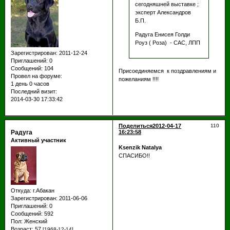
сегодняшней выставке ;
эксперт Александров
Б.П.
Радуга Енисея Голди
Роуз ( Роза) - САС, ЛПП
Зарегистрирован
: 2011-12-24
Приглашений:
0
Сообщений:
104
Присоединяемся к поздравлениям и
Провел на форуме:
пожеланиям !!!!
1 день 0 часов
Последний визит:
2014-03-30 17:33:42
Поделиться
2012-04-17
110
Радуга
16:23:58
Активный участник
Ksenzik Natalya
СПАСИБО!!
Откуда:
г.Абакан
Зарегистрирован
: 2011-06-06
Приглашений:
0
Сообщений:
592
Пол:
Женский
Возраст:
57
[1968-12-14]