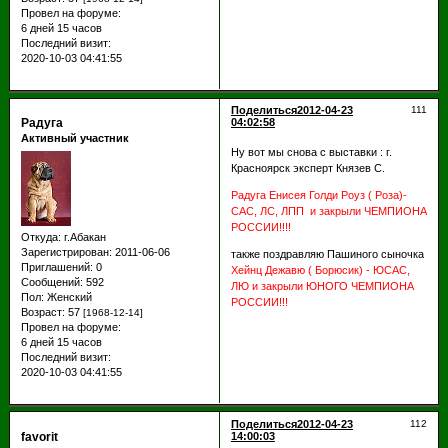
Провел на форуме:
6 дней 15 часов
Последний визит:
2020-10-03 04:41:55
Поделиться
2012-04-23
111
Радуга
04:02:58
Активный участник
Ну вот мы снова с выставки : г.
Красноярск эксперт Князев С.
Радуга Енисея Голди Роуз ( Роза)-
САС, ЛС, ЛПП и закрыли ЧЕМПИОНА
РОССИИ!!!!
Откуда:
г.Абакан
Зарегистрирован
: 2011-06-06
также поздравляю Пашиного сыночка
Приглашений:
0
Хейнц Дежавю ( Борюсик) - ЮСАС,
Сообщений:
592
ЛЮ и закрыли ЮНОГО ЧЕМПИОНА
Пол:
Женский
РОССИИ!!!
Возраст:
57
[1968-12-14]
Провел на форуме:
6 дней 15 часов
Последний визит:
2020-10-03 04:41:55
Поделиться
2012-04-23
112
favorit
14:00:03