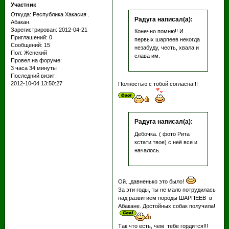
Участник
Откуда:
Республика Хакасия .
Радуга написал(а):
Абакан.
Зарегистрирован
: 2012-04-21
Конечно помню!! И
Приглашений:
0
первых шарпеев некогда
Сообщений:
15
незабуду, честь, хвала и
Пол:
Женский
слава им.
Провел на форуме:
3 часа 34 минуты
Последний визит:
2012-10-04 13:50:27
Полностью с тобой согласна!!!
Радуга написал(а):
Дебочка. ( фото Рита
кстати твое) с неё все и
началось.
Ой...давненько это было!
За эти годы, ты не мало потрудилась
над развитием породы ШАРПЕЕВ в
Абакане. Достойных собак получила!
Так что есть, чем тебе гордится!!!