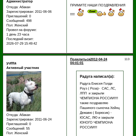
Администратор
ПРИМИТЕ НАШИ ПОЗДРАВЛЕНИЯ
Откуда:
Абакан
Зарегистрирован
: 2011-06-06
!!!!!
Приглашений:
0
Сообщений:
498
Пол:
Женский
Провел на форуме:
1 день 23 часа
Последний визит:
2026-07-29 15:49:42
Поделиться
2012-04-24
113
yuttta
04:01:01
Активный участник
Радуга написал(а):
Радуга Енисея Голди
Роуз ( Роза)- САС, ЛС,
ЛПП и закрыли
ЧЕМПИОНА РОССИИ!!!!
также поздравляю
Пашиного сыночка Хейнц
Дежавю ( Борюсик) -
Откуда:
Абакан
ЮСАС, ЛЮ и закрыли
Зарегистрирован
: 2011-06-24
ЮНОГО ЧЕМПИОНА
Приглашений:
0
РОССИИ!!!
Сообщений:
55
Пол:
Женский