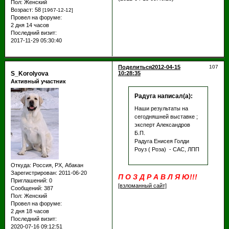
Пол:
Женский
Возраст:
58
[1967-12-12]
Провел на форуме:
2 дня 14 часов
Последний визит:
2017-11-29 05:30:40
Поделиться
2012-04-15
107
S_Korolyova
10:28:35
Активный участник
Радуга написал(а):
Наши результаты на
сегодняшней выставке ;
эксперт Александров
Б.П.
Радуга Енисея Голди
Роуз ( Роза) - САС, ЛПП
Откуда:
Россия, РХ, Абакан
Зарегистрирован
: 2011-06-20
П О З Д Р А В Л Я Ю!!!
Приглашений:
0
[взломанный сайт]
Сообщений:
387
Пол:
Женский
Провел на форуме:
2 дня 18 часов
Последний визит:
2020-07-16 09:12:51