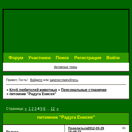
Форум
Участники
Поиск
Регистрация
Войти
Активные темы
Привет, Гость!
Войдите
или
зарегистрируйтесь
.
»
Клуб любителей животных
»
Персональные странички
»
питомник "Радуга Енисея"
Страница:
«
1
2
3
4
5
6
…
12
»
питомник "Радуга Енисея"
Поделиться
2012-03-29
91
16:49:23