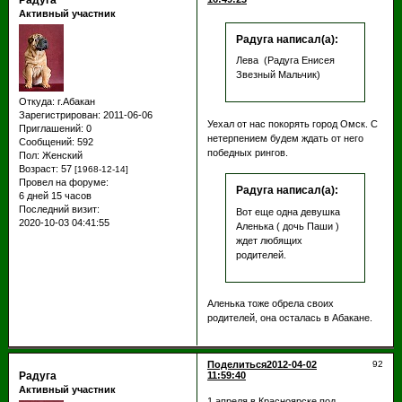
Радуга
Активный участник
Радуга написал(а):
Лева (Радуга Енисея
Звезный Мальчик)
Откуда:
г.Абакан
Зарегистрирован
: 2011-06-06
Уехал от нас покорять город Омск. С
Приглашений:
0
нетерпением будем ждать от него
Сообщений:
592
победных рингов.
Пол:
Женский
Возраст:
57
[1968-12-14]
Провел на форуме:
Радуга написал(а):
6 дней 15 часов
Последний визит:
Вот еще одна девушка
2020-10-03 04:41:55
Аленька ( дочь Паши )
ждет любящих
родителей.
Аленька тоже обрела своих
родителей, она осталась в Абакане.
Поделиться
2012-04-02
92
Радуга
11:59:40
Активный участник
1 апреля в Красноярске под