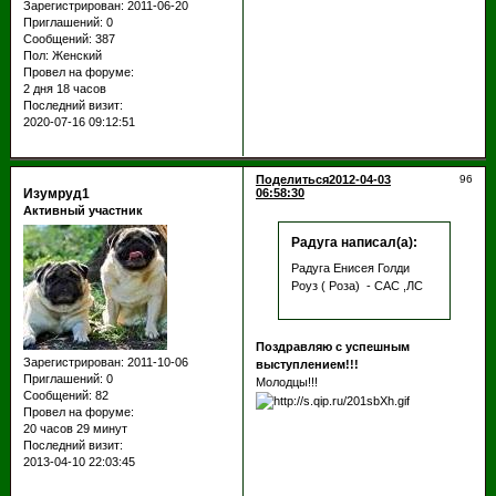
Зарегистрирован
: 2011-06-20
Приглашений:
0
Сообщений:
387
Пол:
Женский
Провел на форуме:
2 дня 18 часов
Последний визит:
2020-07-16 09:12:51
Поделиться
2012-04-03
96
Изумруд1
06:58:30
Активный участник
Радуга написал(а):
Радуга Енисея Голди
Роуз ( Роза) - САС ,ЛС
Поздравляю с успешным
Зарегистрирован
: 2011-10-06
выступлением!!!
Приглашений:
0
Молодцы!!!
Сообщений:
82
Провел на форуме:
20 часов 29 минут
Последний визит:
2013-04-10 22:03:45