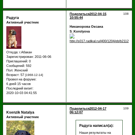
Поделиться
2012-04-15
108
Радуга
10:55:44
Активный участник
Никанорова Оксана
S_Korolyova
Откуда:
г.Абакан
Зарегистрирован
: 2011-06-06
Приглашений:
0
Сообщений:
592
Пол:
Женский
Возраст:
57
[1968-12-14]
Провел на форуме:
6 дней 15 часов
Последний визит:
2020-10-03 04:41:55
Поделиться
2012-04-17
109
Ksenzik Natalya
06:12:07
Активный участник
Радуга написал(а):
Наши результаты на