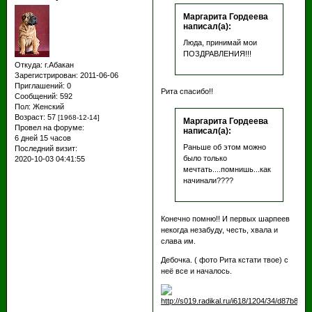
Маргарита Гордеева
написал(а):
Люда, принимай мои
ПОЗДРАВЛЕНИЯ!!!
Откуда:
г.Абакан
Зарегистрирован
: 2011-06-06
Приглашений:
0
Рита спасибо!!
Сообщений:
592
Пол:
Женский
Возраст:
57
[1968-12-14]
Маргарита Гордеева
Провел на форуме:
написал(а):
6 дней 15 часов
Раньше об этом можно
Последний визит:
было только
2020-10-03 04:41:55
мечтать....помнишь...как
начинали????
Конечно помню!! И первых шарпеев
некогда незабуду, честь, хвала и
слава им.
Дебочка. ( фото Рита кстати твое) с
неё все и началось.