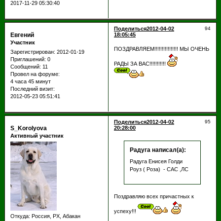
2017-11-29 05:30:40
Поделиться
2012-04-02
94
Евгений
18:05:45
Участник
ПОЗДРАВЛЯЕМ!!!!!!!!!!!!!!!! МЫ ОЧЕНЬ
Зарегистрирован
: 2012-01-19
Приглашений:
0
РАДЫ ЗА ВАС!!!!!!!!!!!
Сообщений:
11
Провел на форуме:
4 часа 45 минут
Последний визит:
2012-05-23 05:51:41
Поделиться
2012-04-02
95
S_Korolyova
20:28:00
Активный участник
Радуга написал(а):
Радуга Енисея Голди
Роуз ( Роза) - САС ,ЛС
Поздравляю всех причастных к
успеху!!!
Откуда:
Россия, РХ, Абакан