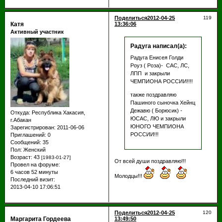
Поделиться
2012-04-25
119
Катя
13:36:06
Активный участник
Радуга написал(а):
Радуга Енисея Голди
Роуз ( Роза)- САС, ЛС,
ЛПП и закрыли
ЧЕМПИОНА РОССИИ!!!!
также поздравляю
Пашиного сыночка Хейнц
Дежавю ( Борюсик) -
Откуда:
Республика Хакасия,
ЮСАС, ЛЮ и закрыли
г.Абакан
ЮНОГО ЧЕМПИОНА
Зарегистрирован
: 2011-06-06
РОССИИ!!!
Приглашений:
0
Сообщений:
35
Пол:
Женский
Возраст:
43
[1983-01-27]
От всей души поздравляю!!!
Провел на форуме:
6 часов 52 минуты
Молодцы!!!
Последний визит:
2013-04-10 17:06:51
Поделиться
2012-04-25
120
Маргарита Гордеева
13:49:50