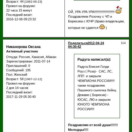
Возраст:
44
[1982-06-23]
Провел на форуме:
22 часа 15 минут
ОЙ, УРА УРА УРА!!!!!!!!!!!!!!!!!!!!!!!
Последний визит:
Поздравляем Розочку с ЧП и
2016-12-06 09:23:32
Борюсика с ЮЧР (браво владельцам,
которые не сдаются
)
Поделиться
2012-04-24
114
Никанорова Оксана
04:30:42
Активный участник
Откуда:
Россия, Хакасия, Абакан
Радуга написал(а):
Зарегистрирован
: 2011-07-14
Приглашений:
0
Радуга Енисея Голди
Сообщений:
195
Роуз ( Роза)- САС, ЛС,
Пол:
Женский
ЛПП и закрыли
Возраст:
58
[1967-12-12]
ЧЕМПИОНА РОССИИ!!!!
Провел на форуме:
также поздравляю
2 дня 14 часов
Пашиного сыночка Хейнц
Последний визит:
Дежавю ( Борюсик) -
2017-11-29 05:30:40
ЮСАС, ЛЮ и закрыли
ЮНОГО ЧЕМПИОНА
РОССИИ!!!
Поздравляю от всей души!!!!!!
Молодцы!!!!