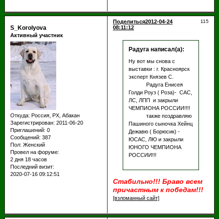
Поделиться
2012-04-24
115
S_Korolyova
08:11:12
Активный участник
Радуга написал(а):
Ну вот мы снова с
выставки : г. Красноярск
эксперт Князев С.
Радуга Енисея
Голди Роуз ( Роза)- САС,
ЛС, ЛПП и закрыли
ЧЕМПИОНА РОССИИ!!!!
Откуда:
Россия, РХ, Абакан
также поздравляю
Зарегистрирован
: 2011-06-20
Пашиного сыночка Хейнц
Приглашений:
0
Дежавю ( Борюсик) -
Сообщений:
387
ЮСАС, ЛЮ и закрыли
Пол:
Женский
ЮНОГО ЧЕМПИОНА
Провел на форуме:
РОССИИ!!!
2 дня 18 часов
Последний визит:
2020-07-16 09:12:51
Стабильно!!! Браво всем
причастным к победам!!!
[взломанный сайт]