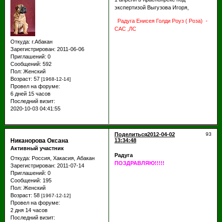
экспертизой Выгузова Игоря,
Радуга Енисея Голди Роуз ( Роза) -
САС ,ЛС
Откуда:
г.Абакан
Зарегистрирован
: 2011-06-06
Приглашений:
0
Сообщений:
592
Пол:
Женский
Возраст:
57
[1968-12-14]
Провел на форуме:
6 дней 15 часов
Последний визит:
2020-10-03 04:41:55
Поделиться
2012-04-02
93
Никанорова Оксана
13:34:48
Активный участник
Радуга
Откуда:
Россия, Хакасия, Абакан
ПОЗДРАВЛЯЮ!!!!!
Зарегистрирован
: 2011-07-14
Приглашений:
0
Сообщений:
195
Пол:
Женский
Возраст:
58
[1967-12-12]
Провел на форуме:
2 дня 14 часов
Последний визит: