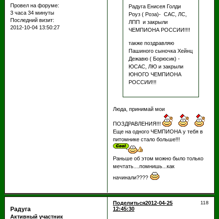
Провел на форуме:
Радуга Енисея Голди
3 часа 34 минуты
Роуз ( Роза)- САС, ЛС,
Последний визит:
ЛПП и закрыли
2012-10-04 13:50:27
ЧЕМПИОНА РОССИИ!!!!
также поздравляю
Пашиного сыночка Хейнц
Дежавю ( Борюсик) -
ЮСАС, ЛЮ и закрыли
ЮНОГО ЧЕМПИОНА
РОССИИ!!!
Люда, принимай мои
ПОЗДРАВЛЕНИЯ!!!
Еще на одного ЧЕМПИОНА у тебя в
питомнике стало больше!!!
Раньше об этом можно было только
мечтать....помнишь...как
начинали????
Поделиться
2012-04-25
118
Радуга
12:45:30
Активный участник