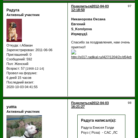
Поделиться
2012-04-03
97
Радуга
12:18:50
Активный участник
Никанорова Оксана
Евгений
S_Korolyova
Изумруд1
Спасибо за поздравления, нам очень
Откуда:
г.Абакан
приятно!!
Зарегистрирован
: 2011-06-06
Приглашений:
0
Сообщений:
592
Пол:
Женский
Возраст:
57
[1968-12-14]
Провел на форуме:
6 дней 15 часов
Последний визит:
2020-10-03 04:41:55
Поделиться
2012-04-03
98
yuttta
16:21:27
Активный участник
Радуга написал(а):
Радуга Енисея Голди
Роуз ( Роза) - САС ,ЛС