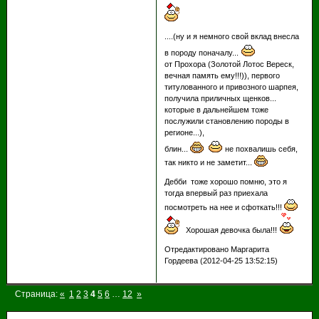
....(ну и я немного свой вклад внесла
в породу поначалу...
от Прохора (Золотой Лотос Вереск,
вечная память ему!!!)), первого
титулованного и привозного шарпея,
получила приличных щенков...
которые в дальнейшем тоже
послужили становлению породы в
регионе...),
блин...
не похвалишь себя,
так никто и не заметит...
Дебби тоже хорошо помню, это я
тогда впервый раз приехала
посмотреть на нее и сфоткать!!!
Хорошая девочка была!!!
Отредактировано Маргарита
Гордеева (2012-04-25 13:52:15)
Страница:
«
1
2
3
4
5
6
…
12
»