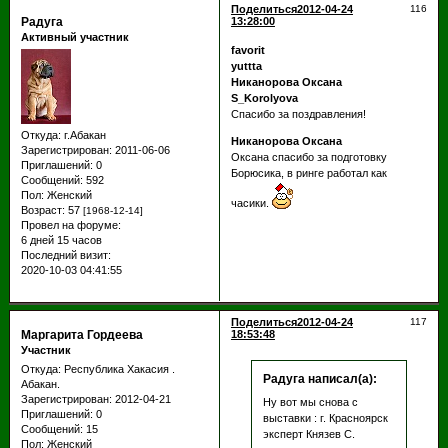
Поделиться
2012-04-24
116
Радуга
13:28:00
Активный участник
favorit
yuttta
Никанорова Оксана
S_Korolyova
Спасибо за поздравления!
Откуда:
г.Абакан
Никанорова Оксана
Зарегистрирован
: 2011-06-06
Оксана спасибо за подготовку
Приглашений:
0
Борюсика, в ринге работал как
Сообщений:
592
Пол:
Женский
часики.
Возраст:
57
[1968-12-14]
Провел на форуме:
6 дней 15 часов
Последний визит:
2020-10-03 04:41:55
Поделиться
2012-04-24
117
Маргарита Гордеева
18:53:48
Участник
Откуда:
Республика Хакасия .
Радуга написал(а):
Абакан.
Зарегистрирован
: 2012-04-21
Ну вот мы снова с
Приглашений:
0
выставки : г. Красноярск
Сообщений:
15
эксперт Князев С.
Пол:
Женский