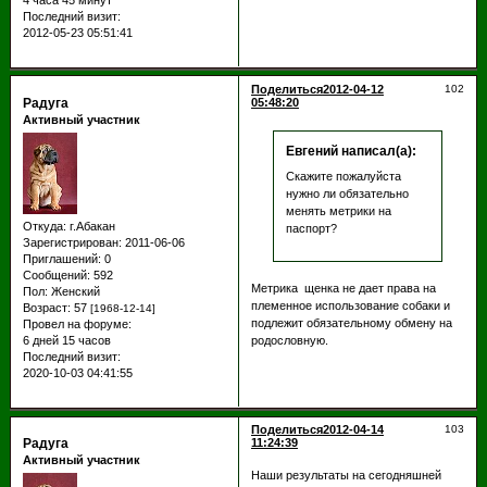
Последний визит:
2012-05-23 05:51:41
Поделиться
2012-04-12
102
Радуга
05:48:20
Активный участник
Евгений написал(а):
Скажите пожалуйста
нужно ли обязательно
менять метрики на
Откуда:
г.Абакан
паспорт?
Зарегистрирован
: 2011-06-06
Приглашений:
0
Сообщений:
592
Метрика щенка не дает права на
Пол:
Женский
племенное использование собаки и
Возраст:
57
[1968-12-14]
подлежит обязательному обмену на
Провел на форуме:
родословную.
6 дней 15 часов
Последний визит:
2020-10-03 04:41:55
Поделиться
2012-04-14
103
Радуга
11:24:39
Активный участник
Наши результаты на сегодняшней