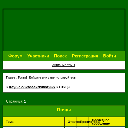
Форум
Участники
Поиск
Регистрация
Войти
Активные темы
Привет, Гость!
Войдите
или
зарегистрируйтесь
.
»
Клуб любителей животных
»
Птицы
Страница:
1
Птицы
Последнее
Тема
Ответов
Просмотров
сообщение