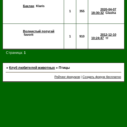
Баклан
Klaris
2020-04-07
1
355
18:30:32
Glasha
Волнистый попугай
favorit
2012-12-10
1
910
10:24:47
тт
Страница:
1
»
Клуб любителей животных
»
Птицы
Рейтинг форумов
|
Создать форум бесплатно