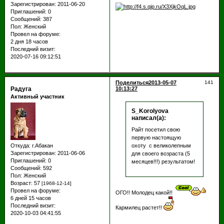
Зарегистрирован
: 2011-06-20
Приглашений:
0
Сообщений:
387
Пол:
Женский
Провел на форуме:
2 дня 18 часов
Последний визит:
2020-07-16 09:12:51
Поделиться
2013-05-07
141
Радуга
10:13:27
Активный участник
S_Korolyova
написал(а):
Райт посетил свою
первую настоящую
охоту с великолепным
Откуда:
г.Абакан
Зарегистрирован
: 2011-06-06
для своего возраста (5
Приглашений:
0
месяцев!!!) результатом!
Сообщений:
592
Пол:
Женский
Возраст:
57
[1968-12-14]
Провел на форуме:
ОГО!! Молодец какой!!
6 дней 15 часов
Последний визит:
Кармилец растет!!
2020-10-03 04:41:55