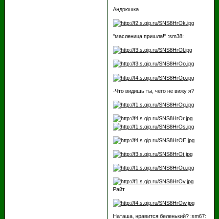
Андрюшка
"масленица пришла!" :sm38:
-Что видишь ты, чего не вижу я?
Райт
Наташа, нравится беленький? :sm67: