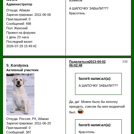
Администратор
А ШАПОЧКУ ЗАБЫЛИ???
Откуда:
Абакан
Красотень.
Зарегистрирован
: 2011-06-06
Приглашений:
0
Сообщений:
498
Пол:
Женский
Провел на форуме:
1 день 23 часа
Последний визит:
2026-07-29 15:49:42
Поделиться
2013-04-02
132
S_Korolyova
06:02:48
Активный участник
favorit написал(а):
А ШАПОЧКУ ЗАБЫЛИ???
Да, да! Можно было бы кепочку
приодеть, совсем бы мен моднючий
был..
Откуда:
Россия, РХ, Абакан
Зарегистрирован
: 2011-06-20
favorit написал(а):
Приглашений:
0
Красотень.
Сообщений:
387