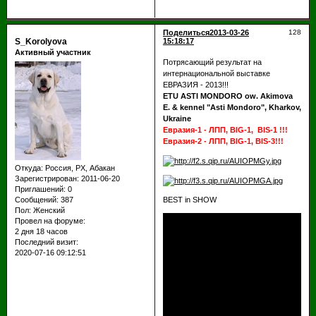
Поделиться
2013-03-26
128
S_Korolyova
15:18:17
Активный участник
Потрясающий результат на
интернациональной выставке
ЕВРАЗИЯ - 2013!!!
ETU ASTI MONDORO ow. Akimova
E. & kennel "Asti Mondoro", Kharkov,
Ukraine
Евразия-1 - ЛПП, BIG-1, BIS-1 !!!
Евразия-2 - ЛПП, BIG-1, BIS-3!!!
Откуда:
Россия, РХ, Абакан
Зарегистрирован
: 2011-06-20
Приглашений:
0
Сообщений:
387
BEST in SHOW
Пол:
Женский
Провел на форуме:
2 дня 18 часов
Последний визит:
2020-07-16 09:12:51