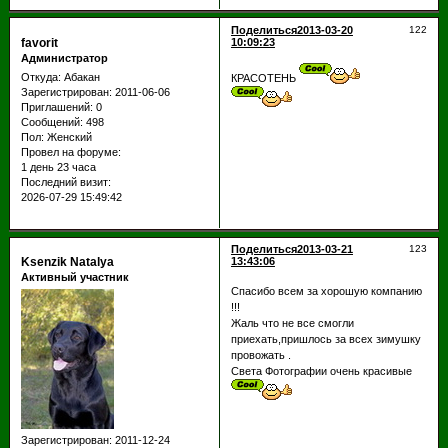
Поделиться
2013-03-20
122
favorit
10:09:23
Администратор
Откуда:
Абакан
КРАСОТЕНЬ
Зарегистрирован
: 2011-06-06
Приглашений:
0
Сообщений:
498
Пол:
Женский
Провел на форуме:
1 день 23 часа
Последний визит:
2026-07-29 15:49:42
Поделиться
2013-03-21
123
Ksenzik Natalya
13:43:06
Активный участник
Спасибо всем за хорошую компанию
!!!
Жаль что не все смогли
приехать,пришлось за всех зимушку
провожать .
Света Фотографии очень красивые
Зарегистрирован
: 2011-12-24