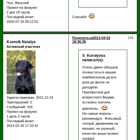
Пол:
Женский
Провел на форуме:
2 дня 18 часов
Спасибо!
Последний визит:
2020-07-16 09:12:51
Поделиться
2013-04-02
133
Ksenzik Natalya
18:36:36
Активный участник
S_Korolyova
написал(а):
Очень давно обещала
похвастаться нашим
комбинезоном да все
руки до фоток не
доходили.
Приобретали для
возрастного Валдая,
Зарегистрирован
: 2011-12-24
остались ооочень
Приглашений:
0
Сообщений:
104
довольны.
Провел на форуме:
На самые морозы -
1 день 0 часов
рекомендую. Флисовый,
Последний визит:
теплый, движениям не
2014-03-30 17:33:42
мешает, не шумный,
качество выше всяких
похвал!