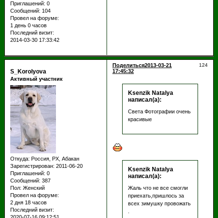
Приглашений:
0
Сообщений:
104
Провел на форуме:
1 день 0 часов
Последний визит:
2014-03-30 17:33:42
Поделиться
2013-03-21
124
S_Korolyova
17:45:32
Активный участник
Ksenzik Natalya
написал(а):
Света Фотографии очень
красивые
Откуда:
Россия, РХ, Абакан
Зарегистрирован
: 2011-06-20
Ksenzik Natalya
Приглашений:
0
написал(а):
Сообщений:
387
Пол:
Женский
Жаль что не все смогли
Провел на форуме:
приехать,пришлось за
2 дня 18 часов
всех зимушку провожать
Последний визит:
.
2020-07-16 09:12:51