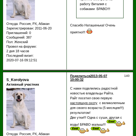
работу Виталия с
собаками БРАВО!!!
Откуда:
Россия, РХ, Абакан
Спасибо Наташенька! Очень
Зарегистрирован
: 2011-06-20
приятно!!!
Приглашений:
0
Сообщений:
387
Пол:
Женский
Провел на форуме:
2 дня 18 часов
Последний визит:
2020-07-16 09:12:51
Поделиться
2013-05-07
140
S_Korolyova
10:00:32
Активный участник
С нами поделились радостной
новостью владельцы Райта.
Райт посетил свою первую
настоящую охоту
с великолепным
для своего возраста (5 месяцев!!!)
результатом!
Две утки!!! Одна с суши, другая с
воды! БРАВО малыш!!!
Откуда:
Россия, РХ, Абакан