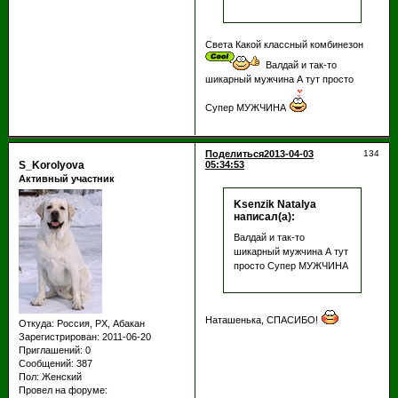
Света Какой классный комбинезон
Валдай и так-то
шикарный мужчина А тут просто
Супер МУЖЧИНА
Поделиться
2013-04-03
134
S_Korolyova
05:34:53
Активный участник
Ksenzik Natalya
написал(а):
Валдай и так-то
шикарный мужчина А тут
просто Супер МУЖЧИНА
Наташенька, СПАСИБО!
Откуда:
Россия, РХ, Абакан
Зарегистрирован
: 2011-06-20
Приглашений:
0
Сообщений:
387
Пол:
Женский
Провел на форуме: