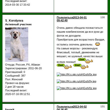
Последний визит:
2014-03-30 17:33:42
Поделиться
2013-04-01
130
S_Korolyova
09:42:40
Активный участник
Очень давно обещала похвастаться
нашим комбинезоном да все руки до
фоток не доходили.
Приобретали для возрастного Валдая,
остались ооочень довольны.
На самые морозы - рекомендую.
Флисовый, теплый, движениям не
мешает, не шумный, качество выше
всяких похвал!
Откуда:
Россия, РХ, Абакан
Зарегистрирован
: 2011-06-20
Приглашений:
0
Сообщений:
387
Пол:
Женский
Провел на форуме:
2 дня 18 часов
Последний визит:
2020-07-16 09:12:51
Поделиться
2013-04-02
131
favorit
04:36:45