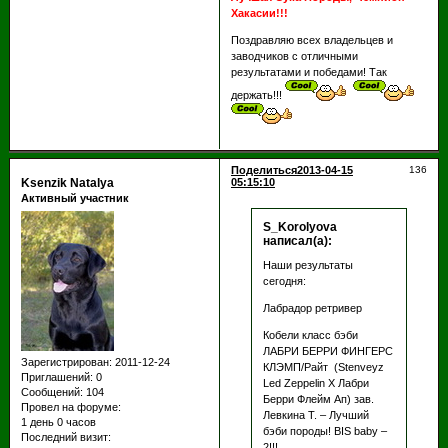
Хакасии!!!
Поздравляю всех владельцев и
заводчиков с отличными
результатами и победами! Так
держать!!!
Поделиться
2013-04-15
136
Ksenzik Natalya
05:15:10
Активный участник
S_Korolyova
написал(а):
Наши результаты
сегодня:
Лабрадор ретривер
Кобели класс бэби
ЛАБРИ БЕРРИ ФИНГЕРС
Зарегистрирован
: 2011-12-24
КЛЭМП/Райт (Stenveyz
Приглашений:
0
Led Zeppelin Х Лабри
Сообщений:
104
Берри Флейм Ап) зав.
Провел на форуме:
Левкина Т. – Лучший
1 день 0 часов
бэби породы! BIS baby –
Последний визит:
2!!!