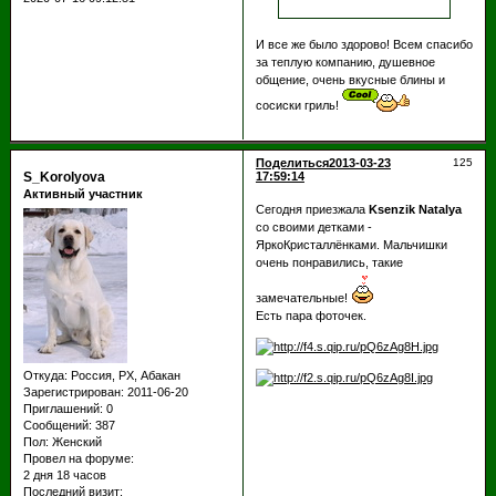
И все же было здорово! Всем спасибо
за теплую компанию, душевное
общение, очень вкусные блины и
сосиски гриль!
Поделиться
2013-03-23
125
S_Korolyova
17:59:14
Активный участник
Сегодня приезжала
Ksenzik Natalya
со своими детками -
ЯркоКристаллёнками. Мальчишки
очень понравились, такие
замечательные!
Есть пара фоточек.
Откуда:
Россия, РХ, Абакан
Зарегистрирован
: 2011-06-20
Приглашений:
0
Сообщений:
387
Пол:
Женский
Провел на форуме:
2 дня 18 часов
Последний визит: