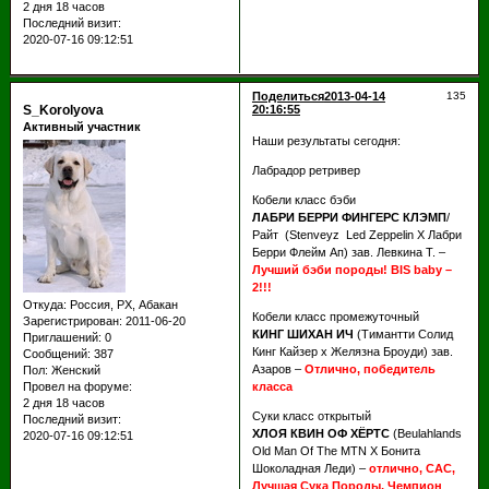
2 дня 18 часов
Последний визит:
2020-07-16 09:12:51
Поделиться
2013-04-14
135
S_Korolyova
20:16:55
Активный участник
Наши результаты сегодня:
Лабрадор ретривер
Кобели класс бэби
ЛАБРИ БЕРРИ ФИНГЕРС КЛЭМП
/
Райт (Stenveyz Led Zeppelin Х Лабри
Берри Флейм Ап) зав. Левкина Т. –
Лучший бэби породы! BIS baby –
2!!!
Откуда:
Россия, РХ, Абакан
Кобели класс промежуточный
Зарегистрирован
: 2011-06-20
КИНГ ШИХАН ИЧ
(Тимантти Солид
Приглашений:
0
Кинг Кайзер х Желязна Броуди) зав.
Сообщений:
387
Азаров –
Отлично, победитель
Пол:
Женский
Провел на форуме:
класса
2 дня 18 часов
Суки класс открытый
Последний визит:
ХЛОЯ КВИН ОФ ХЁРТС
(Beulahlands
2020-07-16 09:12:51
Old Man Of The MTN Х Бонита
Шоколадная Леди) –
отлично, САС,
Лучшая Сука Породы, Чемпион