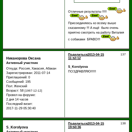
Отличные результаты !!!!!
Присоединяюсь ко всему выше
сказанному !!! А ещё было очень
приятно смотреть на работу Виталия
с собаками БРАВО!!!
Поделиться
2013-04-15
137
Никанорова Оксана
11:32:12
Активный участник
S_Korolyova
Откуда:
Россия, Хакасия, Абакан
ПОЗДРАВЛЯЮ!!!!!!
Зарегистрирован
: 2011-07-14
Приглашений:
0
Сообщений:
195
Пол:
Женский
Возраст:
58
[1967-12-12]
Провел на форуме:
2 дня 14 часов
Последний визит:
2017-11-29 05:30:40
Поделиться
2013-04-15
138
S_Korolyova
19:50:36
Активный участник