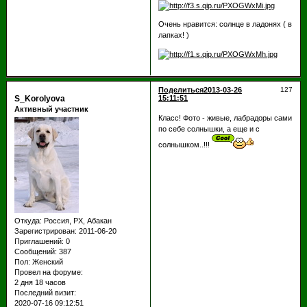
Очень нравится: солнце в ладонях ( в
лапках! )
Поделиться
2013-03-26
127
S_Korolyova
15:11:51
Активный участник
Класс! Фото - живые, лабрадоры сами
по себе солнышки, а еще и с
солнышком..!!!
Откуда:
Россия, РХ, Абакан
Зарегистрирован
: 2011-06-20
Приглашений:
0
Сообщений:
387
Пол:
Женский
Провел на форуме:
2 дня 18 часов
Последний визит:
2020-07-16 09:12:51