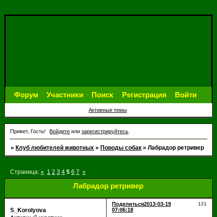
Форум
Участники
Поиск
Регистрация
Войти
Активные темы
Привет, Гость!
Войдите
или
зарегистрируйтесь
.
»
Клуб любителей животных
»
Породы собак
»
Лабрадор ретривер
Страница:
«
1
2
3
4
5
6
7
»
Лабрадор ретривер
Поделиться
2013-03-19
121
S_Korolyova
07:06:18