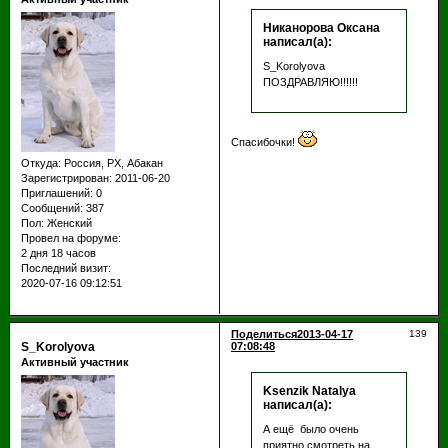
Никанорова Оксана
написал(а):
S_Korolyova
ПОЗДРАВЛЯЮ!!!!!!
Спасибочки!
Откуда:
Россия, РХ, Абакан
Зарегистрирован
: 2011-06-20
Приглашений:
0
Сообщений:
387
Пол:
Женский
Провел на форуме:
2 дня 18 часов
Последний визит:
2020-07-16 09:12:51
Поделиться
2013-04-17
139
S_Korolyova
07:08:48
Активный участник
Ksenzik Natalya
написал(а):
А ещё было очень
приятно смотреть на