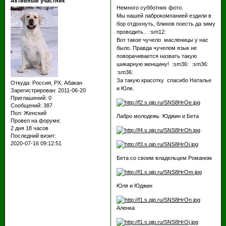
Активный участник
Немного субботних фото.
Мы нашей лаброкомпанией ездили в
бор отдохнуть, блинов поесть да зиму
проводить.. :sm12:
Вот такое чучело масленицы у нас
было. Правда чучелом язык не
поворачивается назвать такую
шикарную женщину! :sm36: :sm36:
:sm36:
За такую красотку спасибо Наталье
Откуда:
Россия, РХ, Абакан
и Юле.
Зарегистрирован
: 2011-06-20
Приглашений:
0
Сообщений:
387
Пол:
Женский
Лабро молодежь Юджин и Бета
Провел на форуме:
2 дня 18 часов
Последний визит:
2020-07-16 09:12:51
Бета со своим владельцем Романом
Юля и Юджин
Аленка