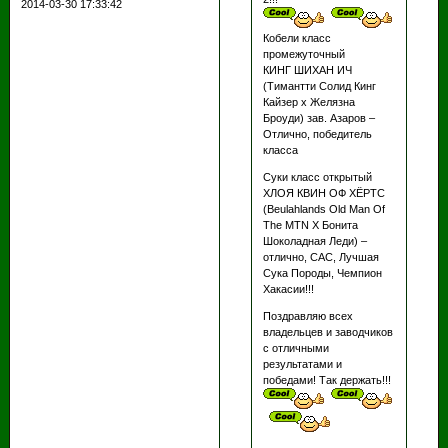
2014-03-30 17:33:42
Кобели класс
промежуточный
КИНГ ШИХАН ИЧ
(Тимантти Солид Кинг
Кайзер х Желязна
Броуди) зав. Азаров –
Отлично, победитель
класса
Суки класс открытый
ХЛОЯ КВИН ОФ ХЁРТС
(Beulahlands Old Man Of
The MTN Х Бонита
Шоколадная Леди) –
отлично, САС, Лучшая
Сука Породы, Чемпион
Хакасии!!!
Поздравляю всех
владельцев и заводчиков
с отличными
результатами и
победами! Так держать!!!