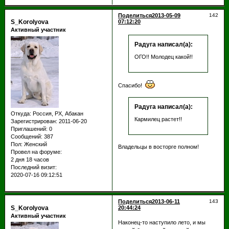
Поделиться
2013-05-09
142
S_Korolyova
07:12:20
Активный участник
Радуга написал(а):
ОГО!! Молодец какой!!
Спасибо!
Радуга написал(а):
Откуда:
Россия, РХ, Абакан
Кармилец растет!!
Зарегистрирован
: 2011-06-20
Приглашений:
0
Сообщений:
387
Пол:
Женский
Владельцы в восторге полном!
Провел на форуме:
2 дня 18 часов
Последний визит:
2020-07-16 09:12:51
Поделиться
2013-06-11
143
S_Korolyova
20:44:24
Активный участник
Наконец-то наступило лето, и мы