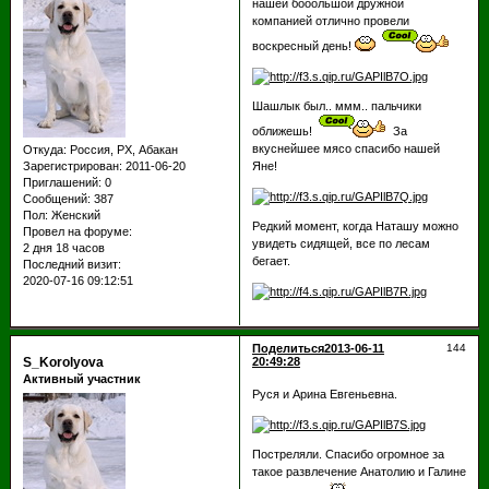
нашей бооольшой дружной
компанией отлично провели
воскресный день!
Шашлык был.. ммм.. пальчики
оближешь!
За
вкуснейшее мясо спасибо нашей
Откуда:
Россия, РХ, Абакан
Зарегистрирован
: 2011-06-20
Яне!
Приглашений:
0
Сообщений:
387
Пол:
Женский
Редкий момент, когда Наташу можно
Провел на форуме:
увидеть сидящей, все по лесам
2 дня 18 часов
бегает.
Последний визит:
2020-07-16 09:12:51
Поделиться
2013-06-11
144
S_Korolyova
20:49:28
Активный участник
Руся и Арина Евгеньевна.
Постреляли. Спасибо огромное за
такое развлечение Анатолию и Галине